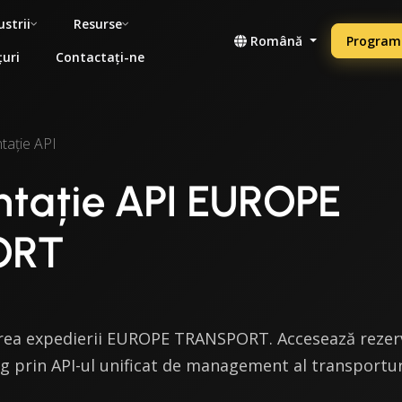
ustrii
Resurse
Română
Programe
țuri
Contactați-ne
ație API
tație API EUROPE
ORT
rea expedierii EUROPE TRANSPORT. Accesează rezervă
ng prin API-ul unificat de management al transportu