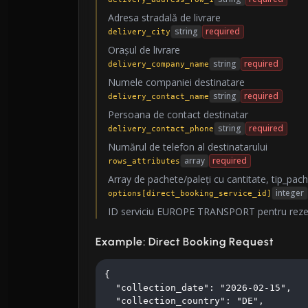
Adresa stradală de livrare
string
required
delivery_city
Orașul de livrare
string
required
delivery_company_name
Numele companiei destinatare
string
required
delivery_contact_name
Persoana de contact destinatar
string
required
delivery_contact_phone
Numărul de telefon al destinatarului
array
required
rows_attributes
Array de pachete/paleți cu cantitate, tip_pach
integer
options[direct_booking_service_id]
ID serviciu EUROPE TRANSPORT pentru rezer
Example: Direct Booking Request
{

  "collection_date": "2026-02-15",

  "collection_country": "DE",
