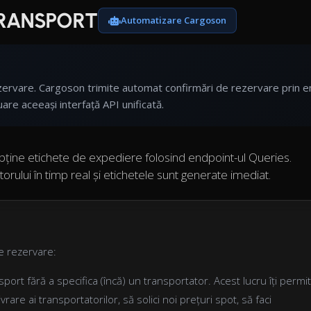
TRANSPORT
Automatizare Cargoson
are. Cargoson trimite automat confirmări de rezervare prin e
uare aceeași interfață API unificată.
ne etichete de expediere folosind endpoint-ul Queries.
torului în timp real și etichetele sunt generate imediat.
e rezervare:
ort fără a specifica (încă) un transportator. Acest lucru îți permi
vrare ai transportatorilor, să solici noi prețuri spot, să faci