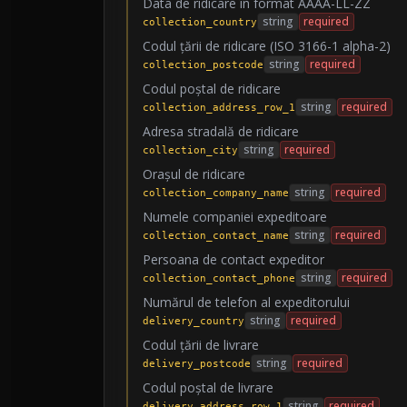
Data de ridicare în format AAAA-LL-ZZ
string
required
collection_country
Codul țării de ridicare (ISO 3166-1 alpha-2)
string
required
collection_postcode
Codul poștal de ridicare
string
required
collection_address_row_1
Adresa stradală de ridicare
string
required
collection_city
Orașul de ridicare
string
required
collection_company_name
Numele companiei expeditoare
string
required
collection_contact_name
Persoana de contact expeditor
string
required
collection_contact_phone
Numărul de telefon al expeditorului
string
required
delivery_country
Codul țării de livrare
string
required
delivery_postcode
Codul poștal de livrare
string
required
delivery_address_row_1