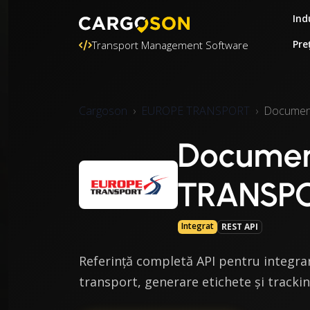
Ind
Pre
Transport Management Software
Cargoson
EUROPE TRANSPORT
Document
Documen
TRANSP
Integrat
REST API
Referință completă API pentru integra
transport, generare etichete și tracki