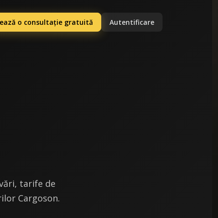
ază o consultație gratuită
Autentificare
ri, tarife de
rilor Cargoson.