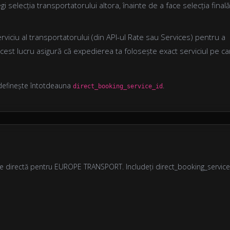
egi selecția transportatorului altora, înainte de a face selecția finală
rviciu al transportatorului (din API-ul Rate sau Services) pentru a
st lucru asigură că expedierea ta folosește exact serviciul pe ca
definește întotdeauna
.
direct_booking_service_id
e directă pentru EUROPE TRANSPORT. Includeți direct_booking_service