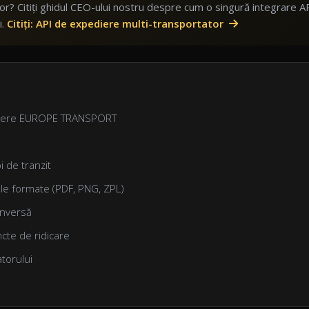
or? Citiți ghidul CEO-ului nostru despre cum o singură integrare A
i.
Citiți: API de expediere multi-transportator
ediere EUROPE TRANSPORT
i de tranzit
le formate (PDF, PNG, ZPL)
inversă
ncte de ridicare
atorului