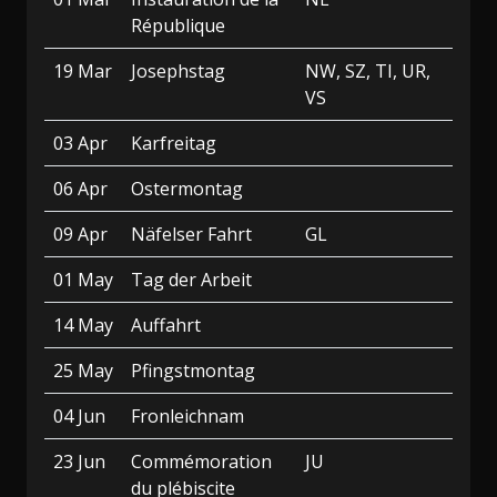
République
19 Mar
Josephstag
NW, SZ, TI, UR,
VS
03 Apr
Karfreitag
06 Apr
Ostermontag
09 Apr
Näfelser Fahrt
GL
01 May
Tag der Arbeit
14 May
Auffahrt
25 May
Pfingstmontag
04 Jun
Fronleichnam
23 Jun
Commémoration
JU
du plébiscite