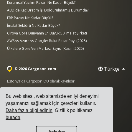
Kurumsal Yazılım Pazarı Ne Kadar Büyük?
ABD'de Kaç Üretim İşi Doldurulmamış Durumda?
ERP Pazarı Ne Kadar Büyük?
İmalat Sektörü Ne Kadar Büyük?
Ciroya Göre Dünyanın En Büyük 50 İmalat Şirketi
AWS vs Azure vs Google: Bulut Pazar Payı (2025)
Ülkelere Göre Veri Merkezi Sayısı (Kasım 2025)
Türkçe
© 2026 Cargoson.com
Estonya'da Cargoson OÜ olarak kayıtlıdır.
Kayıt No: 14545832. KDV: EE102137680.
Bu web sitesi, web sitemizde en iyi deneyimi
Genel Merkez: Pärnu mnt. 141, 11314 Tallinn, Estonya
yaşamanızı sağlamak için çerezleri kullanır.
·
+372 5555 0028
hello@cargoson.com
Daha fazla bilgi edinin
. Gizlilik politikamız
burada
.
Hizmet Şartları
|
Gizlilik Politikası
|
Çerez Politikası
Anladım