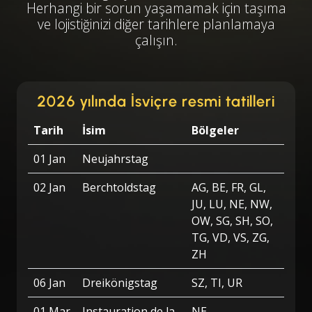
Herhangi bir sorun yaşamamak için taşıma
ve lojistiğinizi diğer tarihlere planlamaya
çalışın.
2026 yılında İsviçre resmi tatilleri
Tarih
İsim
Bölgeler
01 Jan
Neujahrstag
02 Jan
Berchtoldstag
AG, BE, FR, GL,
JU, LU, NE, NW,
OW, SG, SH, SO,
TG, VD, VS, ZG,
ZH
06 Jan
Dreikönigstag
SZ, TI, UR
01 Mar
Instauration de la
NE