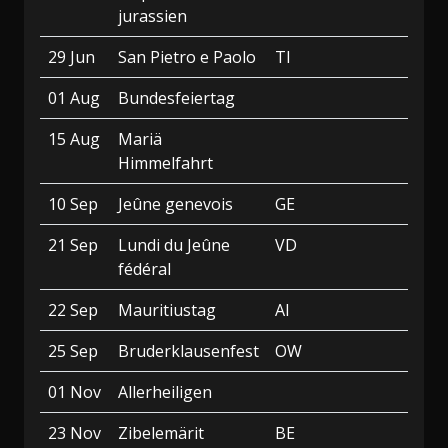
jurassien
29 Jun
San Pietro e Paolo
TI
01 Aug
Bundesfeiertag
15 Aug
Mariä
Himmelfahrt
10 Sep
Jeûne genevois
GE
21 Sep
Lundi du Jeûne
VD
fédéral
22 Sep
Mauritiustag
AI
25 Sep
Bruderklausenfest
OW
01 Nov
Allerheiligen
23 Nov
Zibelemärit
BE