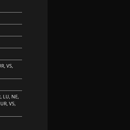
UR, VS,
R, LU, NE,
 UR, VS,