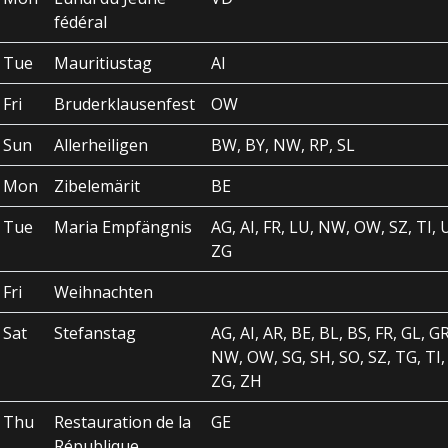
fédéral
Tue
Mauritiustag
AI
Fri
Bruderklausenfest
OW
Sun
Allerheiligen
BW, BY, NW, RP, SL
Mon
Zibelemärit
BE
Tue
Maria Empfängnis
AG, AI, FR, LU, NW, OW, SZ, TI, 
ZG
Fri
Weihnachten
Sat
Stefanstag
AG, AI, AR, BE, BL, BS, FR, GL, G
NW, OW, SG, SH, SO, SZ, TG, TI,
ZG, ZH
Thu
Restauration de la
GE
République