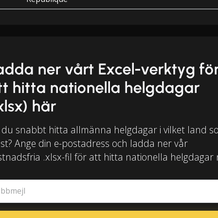
adda ner vårt Excel-verktyg fö
tt hitta nationella helgdagar
xlsx) här
l du snabbt hitta allmänna helgdagar i vilket land 
lst? Ange din e-postadress och ladda ner vår
tnadsfria .xlsx-fil för att hitta nationella helgdagar
obbmejl