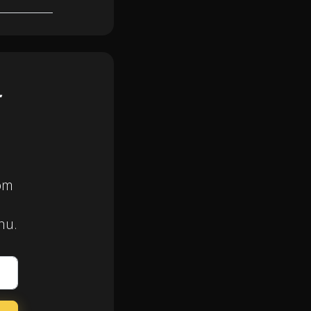
r
som
 nu.