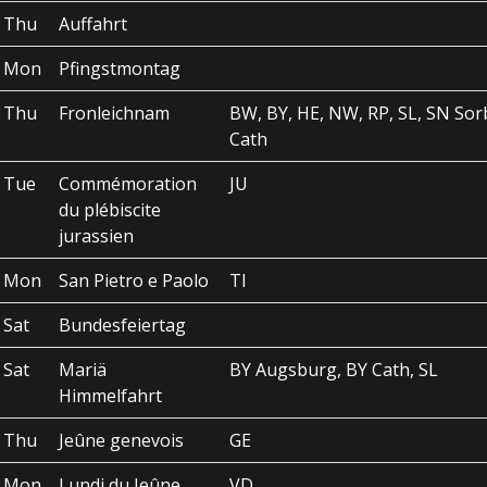
Thu
Auffahrt
Mon
Pfingstmontag
Thu
Fronleichnam
BW, BY, HE, NW, RP, SL, SN Sor
Cath
Tue
Commémoration
JU
du plébiscite
jurassien
Mon
San Pietro e Paolo
TI
Sat
Bundesfeiertag
Sat
Mariä
BY Augsburg, BY Cath, SL
Himmelfahrt
Thu
Jeûne genevois
GE
Mon
Lundi du Jeûne
VD