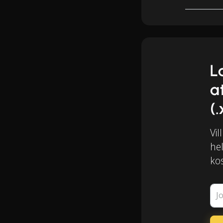
L
a
(.
Vil
he
kos
J