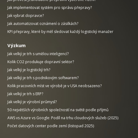
Jak implementovat systém pro správu přepravy?
Jak vybrat dopravce?
Jak automatizovat oznámení o zásilkách?
KPI přepravy, které by měl sledovat každý logistický manažer
Výzkum
Jak velký je trh s umělou inteligencí?
Kolik CO2 produkuje dopravní sektor?
Jak velký je logistický trh?
Jak velký je trh s podnikovým softwarem?
Kolik pracovních míst ve výrobě je v USA neobsazeno?
Jak velký je trh s ERP?
Jak velký je výrobní průmysl?
50 největších výrobních společností na světě podle příjmů
AWS vs Azure vs Google: Podíl na trhu cloudových služeb (2025)
Počet datových center podle zemí (listopad 2025)