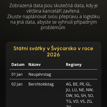
Zobrazená data jsou skutečná data, kdy je
většina kanceláří zavřená.
Zkuste naplánovat svou přepravu a logistiku
na jiná data, abyste se vyhnuli případným
problémům.
Státní svátky v Švýcarsko v roce
2026
Datum
Název
Regiony
01 Jan
Neujahrstag
02 Jan
Berchtoldstag
AG, BE, FR, GL,
JU, LU, NE, NW,
OW, SG, SH, SO,
TG, VD, VS, ZG,