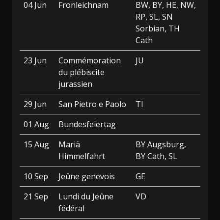
04 Jun
Fronleichnam
BW, BY, HE, NW,
RP, SL, SN
Sorbian, TH
Cath
23 Jun
Commémoration
JU
du plébiscite
jurassien
29 Jun
San Pietro e Paolo
TI
01 Aug
Bundesfeiertag
15 Aug
Mariä
BY Augsburg,
Himmelfahrt
BY Cath, SL
10 Sep
Jeûne genevois
GE
21 Sep
Lundi du Jeûne
VD
fédéral