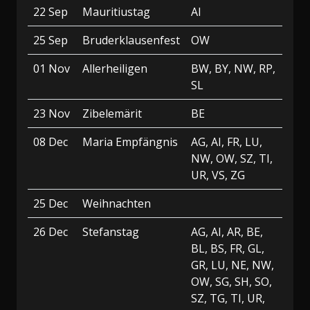
22 Sep
Mauritiustag
AI
25 Sep
Bruderklausenfest
OW
01 Nov
Allerheiligen
BW, BY, NW, RP,
SL
23 Nov
Zibelemärit
BE
08 Dec
Maria Empfängnis
AG, AI, FR, LU,
NW, OW, SZ, TI,
UR, VS, ZG
25 Dec
Weihnachten
26 Dec
Stefanstag
AG, AI, AR, BE,
BL, BS, FR, GL,
GR, LU, NE, NW,
OW, SG, SH, SO,
SZ, TG, TI, UR,