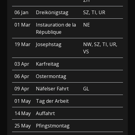
ZH
06 Jan
Dreikönigstag
SZ, TI, UR
01 Mar
Instauration de la
NE
République
19 Mar
Josephstag
NW, SZ, TI, UR,
VS
03 Apr
Karfreitag
06 Apr
Ostermontag
09 Apr
Näfelser Fahrt
GL
01 May
Tag der Arbeit
14 May
Auffahrt
25 May
Pfingstmontag