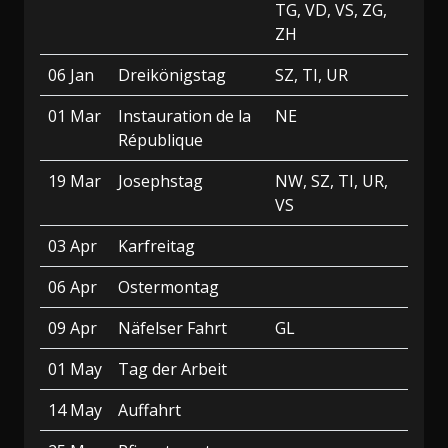
TG, VD, VS, ZG,
ZH
06 Jan
Dreikönigstag
SZ, TI, UR
01 Mar
Instauration de la
NE
République
19 Mar
Josephstag
NW, SZ, TI, UR,
VS
03 Apr
Karfreitag
06 Apr
Ostermontag
09 Apr
Näfelser Fahrt
GL
01 May
Tag der Arbeit
14 May
Auffahrt