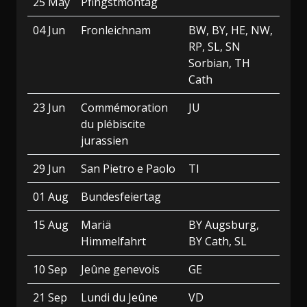
25 May
Pfingstmontag
04 Jun
Fronleichnam
BW, BY, HE, NW,
RP, SL, SN
Sorbian, TH
Cath
23 Jun
Commémoration
JU
du plébiscite
jurassien
29 Jun
San Pietro e Paolo
TI
01 Aug
Bundesfeiertag
15 Aug
Mariä
BY Augsburg,
Himmelfahrt
BY Cath, SL
10 Sep
Jeûne genevois
GE
21 Sep
Lundi du Jeûne
VD