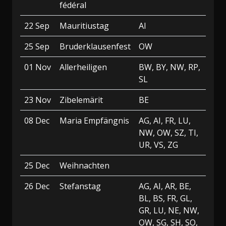
fédéral
22 Sep
Mauritiustag
AI
25 Sep
Bruderklausenfest
OW
01 Nov
Allerheiligen
BW, BY, NW, RP,
SL
23 Nov
Zibelemärit
BE
08 Dec
Maria Empfängnis
AG, AI, FR, LU,
NW, OW, SZ, TI,
UR, VS, ZG
25 Dec
Weihnachten
26 Dec
Stefanstag
AG, AI, AR, BE,
BL, BS, FR, GL,
GR, LU, NE, NW,
OW, SG, SH, SO,