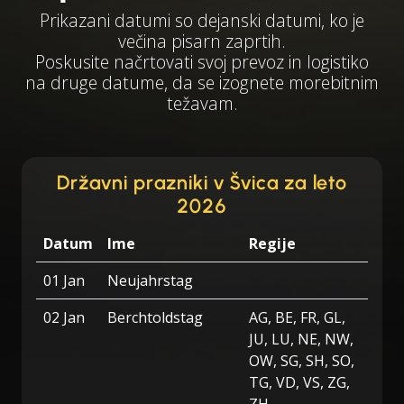
Prikazani datumi so dejanski datumi, ko je
večina pisarn zaprtih.
Poskusite načrtovati svoj prevoz in logistiko
na druge datume, da se izognete morebitnim
težavam.
Državni prazniki v Švica za leto
2026
Datum
Ime
Regije
01 Jan
Neujahrstag
02 Jan
Berchtoldstag
AG, BE, FR, GL,
JU, LU, NE, NW,
OW, SG, SH, SO,
TG, VD, VS, ZG,