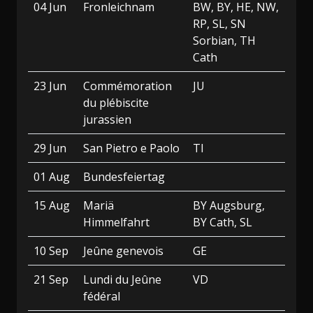
04 Jun
Fronleichnam
BW, BY, HE, NW,
RP, SL, SN
Sorbian, TH
Cath
23 Jun
Commémoration
JU
du plébiscite
jurassien
29 Jun
San Pietro e Paolo
TI
01 Aug
Bundesfeiertag
15 Aug
Mariä
BY Augsburg,
Himmelfahrt
BY Cath, SL
10 Sep
Jeûne genevois
GE
21 Sep
Lundi du Jeûne
VD
fédéral