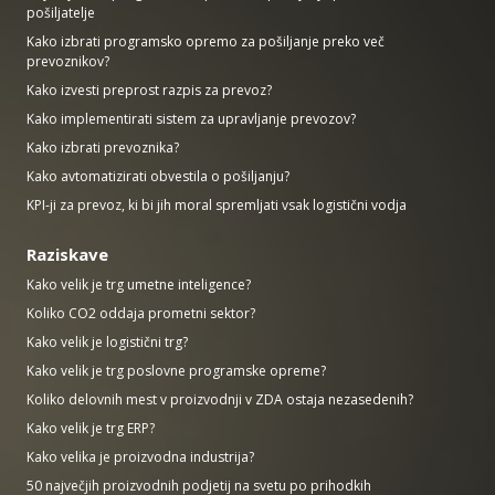
pošiljatelje
Kako izbrati programsko opremo za pošiljanje preko več
prevoznikov?
Kako izvesti preprost razpis za prevoz?
Kako implementirati sistem za upravljanje prevozov?
Kako izbrati prevoznika?
Kako avtomatizirati obvestila o pošiljanju?
KPI-ji za prevoz, ki bi jih moral spremljati vsak logistični vodja
Raziskave
Kako velik je trg umetne inteligence?
Koliko CO2 oddaja prometni sektor?
Kako velik je logistični trg?
Kako velik je trg poslovne programske opreme?
Koliko delovnih mest v proizvodnji v ZDA ostaja nezasedenih?
Kako velik je trg ERP?
Kako velika je proizvodna industrija?
50 največjih proizvodnih podjetij na svetu po prihodkih