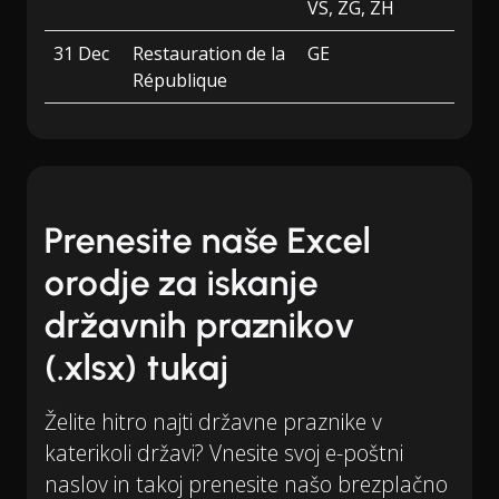
VS, ZG, ZH
31 Dec
Restauration de la
GE
République
Prenesite naše Excel
orodje za iskanje
državnih praznikov
(.xlsx) tukaj
Želite hitro najti državne praznike v
katerikoli državi? Vnesite svoj e-poštni
naslov in takoj prenesite našo brezplačno