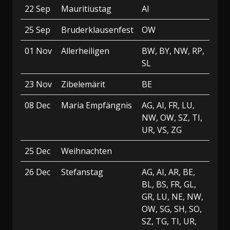
22 Sep
Mauritiustag
AI
25 Sep
Bruderklausenfest
OW
01 Nov
Allerheiligen
BW, BY, NW, RP,
SL
23 Nov
Zibelemärit
BE
08 Dec
Maria Empfängnis
AG, AI, FR, LU,
NW, OW, SZ, TI,
UR, VS, ZG
25 Dec
Weihnachten
26 Dec
Stefanstag
AG, AI, AR, BE,
BL, BS, FR, GL,
GR, LU, NE, NW,
OW, SG, SH, SO,
SZ, TG, TI, UR,