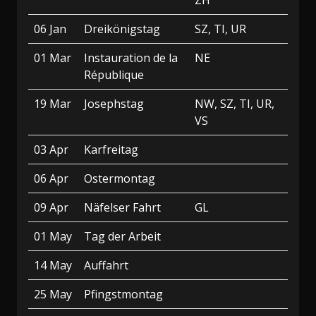
ZH
06 Jan
Dreikönigstag
SZ, TI, UR
01 Mar
Instauration de la
NE
République
19 Mar
Josephstag
NW, SZ, TI, UR,
VS
03 Apr
Karfreitag
06 Apr
Ostermontag
09 Apr
Näfelser Fahrt
GL
01 May
Tag der Arbeit
14 May
Auffahrt
25 May
Pfingstmontag