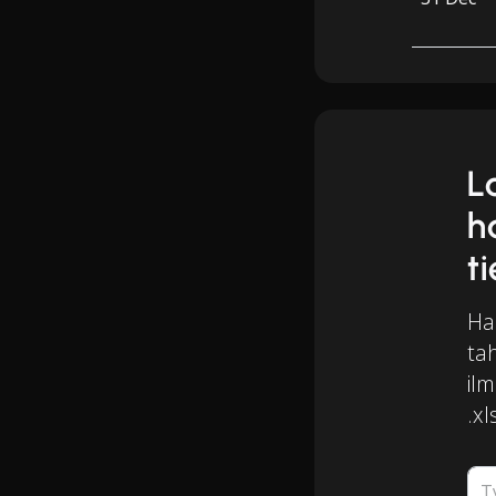
L
h
t
Ha
ta
il
.xl
T