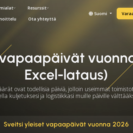
mialat
Resurssit
Suomi
Vara
noittelu
Ota yhteyttä
et vapaapäivät vuonn
Excel-lataus)
rät ovat todellisia päiviä, jolloin useimmat toimistot
lla kuljetuksesi ja logistiikkasi muille päiville välttää
Sveitsi yleiset vapaapäivät vuonna 2026