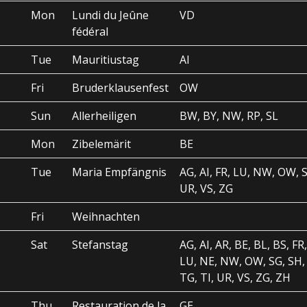
Mon
Lundi du Jeûne
VD
fédéral
Tue
Mauritiustag
AI
Fri
Bruderklausenfest
OW
Sun
Allerheiligen
BW, BY, NW, RP, SL
Mon
Zibelemärit
BE
Tue
Maria Empfängnis
AG, AI, FR, LU, NW, OW, S
UR, VS, ZG
Fri
Weihnachten
Sat
Stefanstag
AG, AI, AR, BE, BL, BS, FR
LU, NE, NW, OW, SG, SH, 
TG, TI, UR, VS, ZG, ZH
Thu
Restauration de la
GE