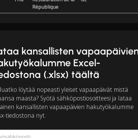
République
ataa kansallisten vapaapäivie
akutyökalumme Excel-
iedostona (.xlsx) täältä
luatko löytää nopeasti yleiset vapaapäivät mistä
hansa maasta? Syötä sähköpostiosoitteesi ja lataa
mainen kansallisten vapaapäivien hakutyökalumme
sx-tiedostona nyt.
yösähköposti