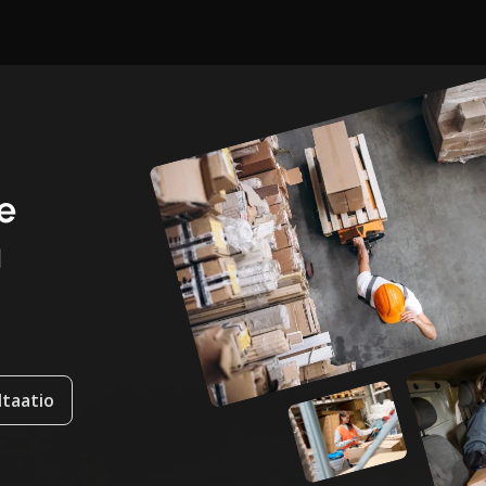
e
ä
taatio