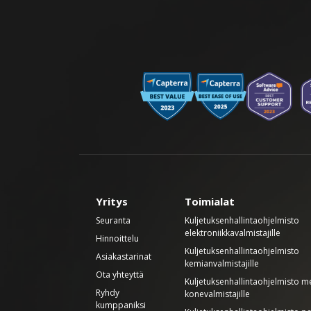
Yritys
Toimialat
Seuranta
Kuljetuksenhallintaohjelmisto
elektroniikkavalmistajille
Hinnoittelu
Kuljetuksenhallintaohjelmisto
Asiakastarinat
kemianvalmistajille
Ota yhteyttä
Kuljetuksenhallintaohjelmisto met
Ryhdy
konevalmistajille
kumppaniksi