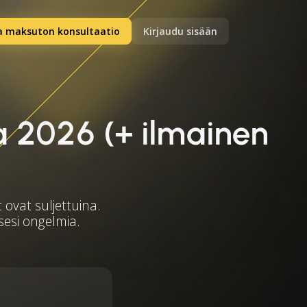
a maksuton konsultaatio
Kirjaudu sisään
a 2026 (+ ilmainen
 ovat suljettuina.
ksesi ongelmia.