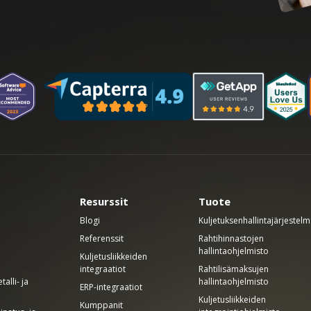
Resurssit
Tuote
Blogi
Kuljetuksenhallintajärjestel
Referenssit
Rahtihinnastojen
hallintaohjelmisto
Kuljetusliikkeiden
integraatiot
Rahtilisämaksujen
alli- ja
hallintaohjelmisto
ERP-integraatiot
Kuljetusliikkeiden
Kumppanit