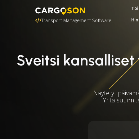
Toi
Hin
Transport Management Software
Sveitsi kansallis
Näytetyt päivämää
Yritä suunnite