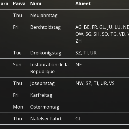
ärä
Päivä
Nimi
Alueet
Thu
Neujahrstag
Fri
Berchtoldstag
AG, BE, FR, GL, JU, LU, N
OW, SG, SH, SO, TG, VD, 
ZH
Tue
Dreikönigstag
SZ, TI, UR
Sun
Instauration de la
NE
République
Thu
Josephstag
NW, SZ, TI, UR, VS
Fri
Karfreitag
Mon
Ostermontag
Thu
Näfelser Fahrt
GL