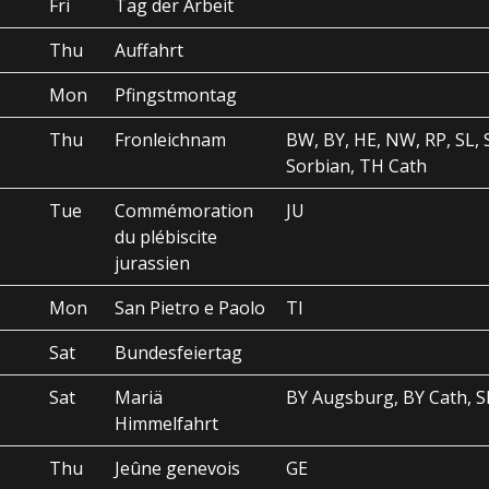
Fri
Tag der Arbeit
Thu
Auffahrt
Mon
Pfingstmontag
Thu
Fronleichnam
BW, BY, HE, NW, RP, SL,
Sorbian, TH Cath
Tue
Commémoration
JU
du plébiscite
jurassien
Mon
San Pietro e Paolo
TI
Sat
Bundesfeiertag
Sat
Mariä
BY Augsburg, BY Cath, S
Himmelfahrt
Thu
Jeûne genevois
GE