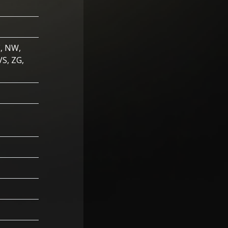
E, NW,
VS, ZG,