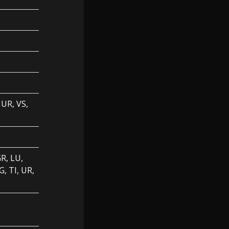
 UR, VS,
GR, LU,
, TI, UR,