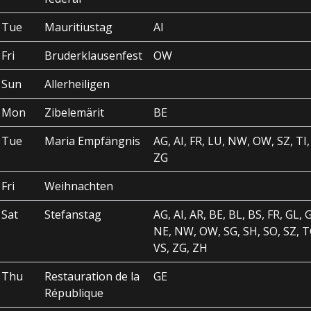
Tue
Mauritiustag
AI
Fri
Bruderklausenfest
OW
Sun
Allerheiligen
Mon
Zibelemärit
BE
Tue
Maria Empfängnis
AG, AI, FR, LU, NW, OW, SZ, TI,
ZG
Fri
Weihnachten
Sat
Stefanstag
AG, AI, AR, BE, BL, BS, FR, GL, 
NE, NW, OW, SG, SH, SO, SZ, TG
VS, ZG, ZH
Thu
Restauration de la
GE
République