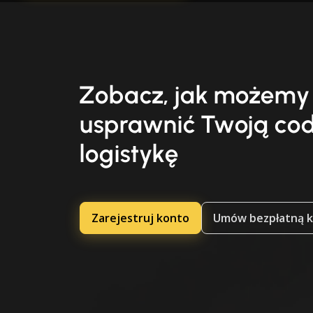
Zobacz, jak możemy
usprawnić Twoją co
logistykę
Zarejestruj konto
Umów bezpłatną k