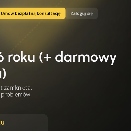
Umów bezpłatną konsultację
Zaloguj się
6 roku (+ darmowy
a)
st zamknięta.
ąć problemów.
ku