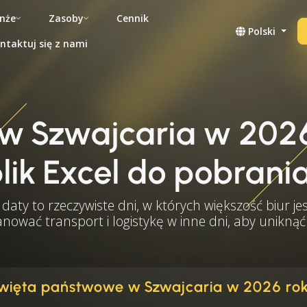
nże
Zasoby
Cennik
Polski
ntaktuj się z nami
w Szwajcaria w 202
lik Excel do pobrani
daty to rzeczywiste dni, w których większość biur je
lanować transport i logistykę w inne dni, aby unikn
więta państwowe w Szwajcaria w 2026 ro