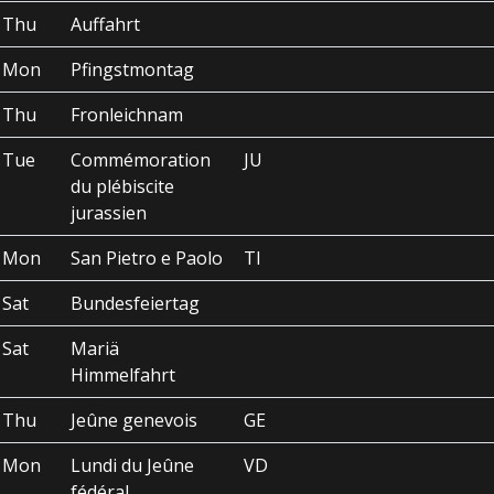
Thu
Auffahrt
Mon
Pfingstmontag
Thu
Fronleichnam
Tue
Commémoration
JU
du plébiscite
jurassien
Mon
San Pietro e Paolo
TI
Sat
Bundesfeiertag
Sat
Mariä
Himmelfahrt
Thu
Jeûne genevois
GE
Mon
Lundi du Jeûne
VD
fédéral