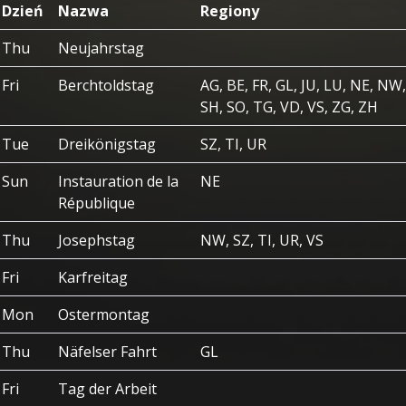
Dzień
Nazwa
Regiony
Thu
Neujahrstag
Fri
Berchtoldstag
AG, BE, FR, GL, JU, LU, NE, NW
SH, SO, TG, VD, VS, ZG, ZH
Tue
Dreikönigstag
SZ, TI, UR
Sun
Instauration de la
NE
République
Thu
Josephstag
NW, SZ, TI, UR, VS
Fri
Karfreitag
Mon
Ostermontag
Thu
Näfelser Fahrt
GL
Fri
Tag der Arbeit