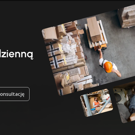
dzienną
onsultację