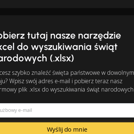
obierz tutaj nasze narzędzie
xcel do wyszukiwania świąt
arodowych (.xlsx)
cesz szybko znaleźć święta państwowe w dowolny
ju? Wpisz swój adres e-mail i pobierz teraz nasz
rmowy plik .xlsx do wyszukiwania świąt narodowych
łużbowy e-mail