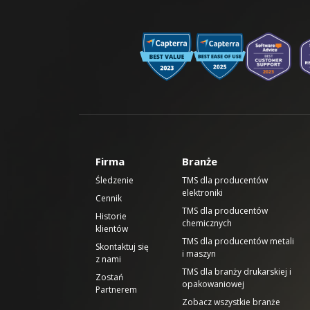
Firma
Branże
Śledzenie
TMS dla producentów
elektroniki
Cennik
TMS dla producentów
Historie
chemicznych
klientów
TMS dla producentów metali
Skontaktuj się
i maszyn
z nami
TMS dla branży drukarskiej i
Zostań
opakowaniowej
Partnerem
Zobacz wszystkie branże