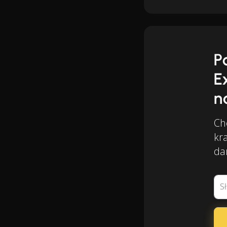
P
E
n
Ch
kra
da
S