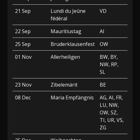
21 Sep
Lundi du Jeûne
VD
fédéral
22 Sep
Mauritiustag
AI
25 Sep
Bruderklausenfest
OW
01 Nov
Allerheiligen
BW, BY,
NW, RP,
SL
23 Nov
Zibelemärit
BE
08 Dec
Maria Empfängnis
AG, AI, FR,
LU, NW,
OW, SZ,
TI, UR, VS,
ZG