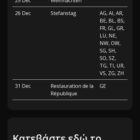
25 Dec
Weihnachten
26 Dec
Stefanstag
AG, AI, AR,
BE, BL, BS,
FR, GL, GR,
LU, NE,
NW, OW,
SG, SH,
SO, SZ,
TG, TI, UR,
VS, ZG, ZH
31 Dec
Restauration de la
GE
République
Κατεβάστε εδώ το