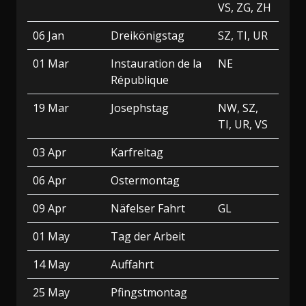
VS, ZG, ZH
06 Jan
Dreikönigstag
SZ, TI, UR
01 Mar
Instauration de la
NE
République
19 Mar
Josephstag
NW, SZ,
TI, UR, VS
03 Apr
Karfreitag
06 Apr
Ostermontag
09 Apr
Näfelser Fahrt
GL
01 May
Tag der Arbeit
14 May
Auffahrt
25 May
Pfingstmontag