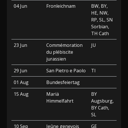
04 Jun
Fronleichnam
BW, BY,
HE, NW,
RP, SL, SN
Sorbian,
TH Cath
23 Jun
Commémoration
JU
du plébiscite
jurassien
29 Jun
San Pietro e Paolo
TI
01 Aug
Bundesfeiertag
15 Aug
Mariä
BY
Himmelfahrt
Augsburg,
BY Cath,
SL
10 Sep
Jeûne genevois
GE