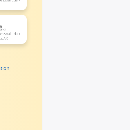
essoal Lda +
essoal Lda +
cs AX
ation