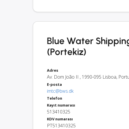
Blue Water Shipping 
(Portekiz)
Adres
Av. Dom João II
,
1990-095
Lisboa
,
Port
E-posta
imtc@bws.dk
Telefon
Kayıt numarası
513410325
KDV numarası
PT513410325