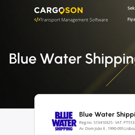
Sek
Fiy
Transport Management Software
Blue Water Shipping 
Blue Water Shipp
Reg no: 513410325
· VAT: PT51
Av. Dom João II , 1990-095 Lisbo