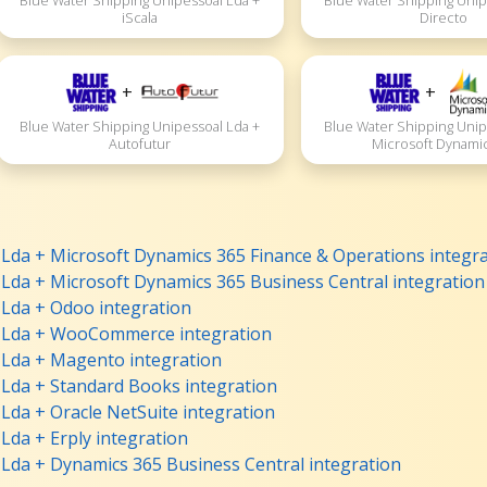
Blue Water Shipping Unipessoal Lda +
Blue Water Shipping Unip
iScala
Directo
+
+
Blue Water Shipping Unipessoal Lda +
Blue Water Shipping Unip
Autofutur
Microsoft Dynami
Lda + Microsoft Dynamics 365 Finance & Operations integr
Lda + Microsoft Dynamics 365 Business Central integration
 Lda + Odoo integration
l Lda + WooCommerce integration
 Lda + Magento integration
 Lda + Standard Books integration
Lda + Oracle NetSuite integration
Lda + Erply integration
Lda + Dynamics 365 Business Central integration