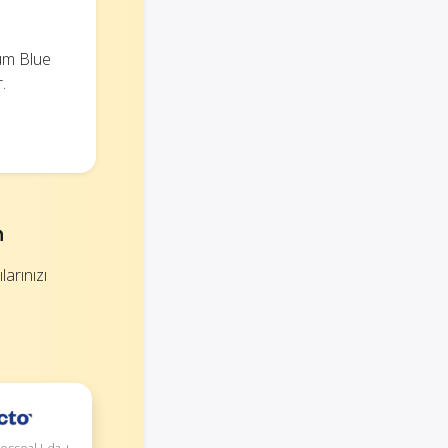
tüm Blue
.
n
arınızı