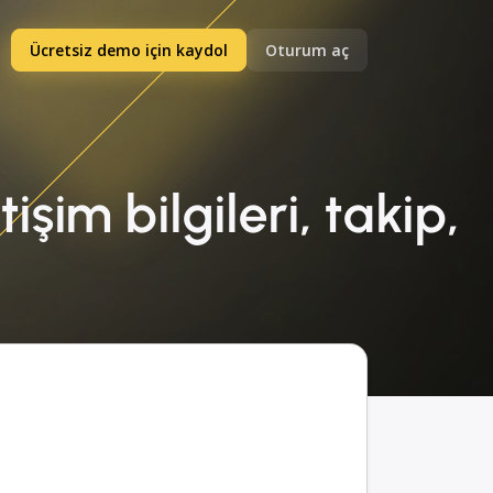
Ücretsiz demo için kaydol
Oturum aç
şim bilgileri, takip,