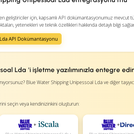
yen geliştiriciler için, kapsamlı API dokümantasyonumuz mevcut 
arı, yetenekleri ve teknik özellikleri hakkında detaylı bilgi sağlar
l Lda API Dokümantasyonu
oal Lda 'i işletme yazılımınızla entegre edi
nıyorsunuz? Blue Water Shipping Unipessoal Lda ve diğer taşıyıcıl
ini seçin veya kendinizinkini oluşturun:
+
+