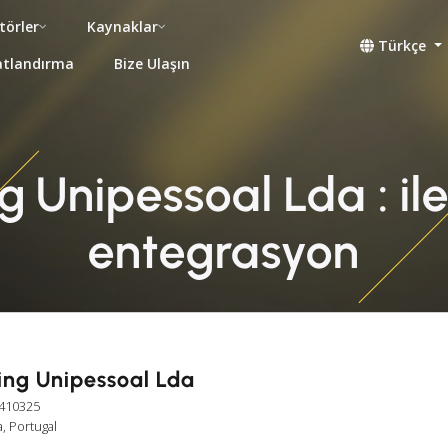
törler
Kaynaklar
Türkçe
atlandırma
Bize Ulaşın
Unipessoal Lda : ileti
entegrasyon
ing Unipessoal Lda
3410325
a, Portugal