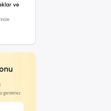
aklar ve
inizle
yonu
z
ız gerekmez.