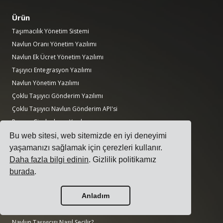
Ürün
Taşımacılık Yönetim Sistemi
Navlun Oranı Yönetim Yazılımı
Navlun Ek Ücret Yönetim Yazılımı
Taşıyıcı Entegrasyon Yazılımı
Navlun Yönetim Yazılımı
Çoklu Taşıyıcı Gönderim Yazılımı
Çoklu Taşıyıcı Navlun Gönderim API'si
Rampa Çizelgeleme Yazılımı
Lojistik Departmanı Yazılımı
Bu web sitesi, web sitemizde en iyi deneyimi
yaşamanızı sağlamak için çerezleri kullanır.
Kılavuzlar
Daha fazla bilgi edinin
. Gizlilik politikamız
Göndericiler İçin En İyi 17 Taşımacılık Yönetim Yazılımı
burada
.
Çoklu Taşıyıcı Gönderim Yazılımı Nasıl Seçilir?
Anladım
Basit Bir Taşıma İhalesi Nasıl Yapılır?
Taşımacılık Yönetim Sistemi Nasıl Uygulanır?
Navlun Taşıyıcısı Nasıl Seçilir?