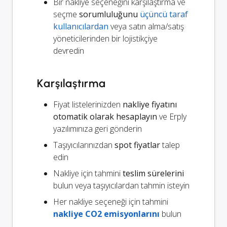
Bir nakliye seçeneğini karşılaştırma ve
seçme
sorumluluğunu
üçüncü taraf
kullanıcılardan
veya satın alma/satış
yöneticilerinden bir lojistikçiye
devredin
Karşılaştırma
Fiyat listelerinizden
nakliye fiyatını
otomatik olarak hesaplayın
ve Erply
yazılımınıza geri gönderin
Taşıyıcılarınızdan
spot fiyatlar
talep
edin
Nakliye için tahmini
teslim sürelerini
bulun veya taşıyıcılardan tahmin isteyin
Her nakliye seçeneği için tahmini
nakliye CO2 emisyonlarını
bulun