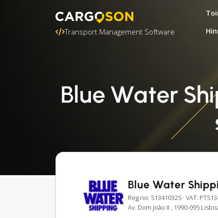
Toi
Hin
Transport Management Software
Blue Water Shi
Blue Water Shipp
Reg no: 513410325
· VAT: PT51
Av. Dom João II , 1990-095 Lisbo