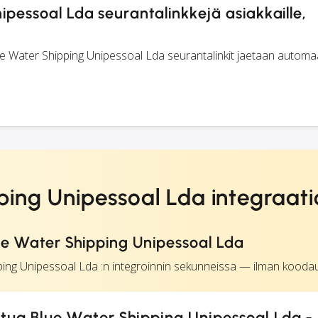
pessoal Lda seurantalinkkejä asiakkaille,
ue Water Shipping Unipessoal Lda seurantalinkit jaetaan automaa
ping Unipessoal Lda integraati
lue Water Shipping Unipessoal Lda
ing Unipessoal Lda :n integroinnin sekunneissa — ilman koodau
ua Blue Water Shipping Unipessoal Lda -