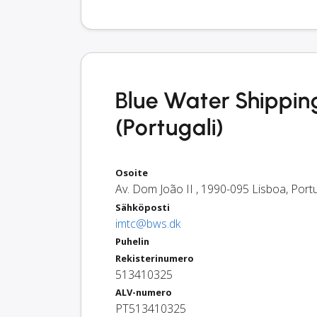
Blue Water Shippin
(Portugali)
Osoite
Av. Dom João II
,
1990-095
Lisboa
,
Port
Sähköposti
imtc@bws.dk
Puhelin
Rekisterinumero
513410325
ALV-numero
PT513410325