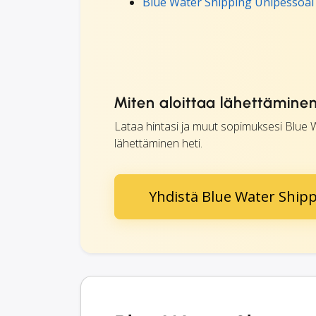
Blue Water Shipping Unipessoal
Miten aloittaa lähettämine
Lataa hintasi ja muut sopimuksesi Blue W
lähettäminen heti.
Yhdistä Blue Water Shipp