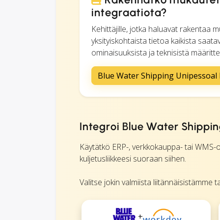
integraatiota?
Kehittäjille, jotka haluavat rakenta
yksityiskohtaista tietoa kaikista saat
ominaisuuksista ja teknisistä määrittel
Blue Water Shipping Unipessoal
Integroi Blue Water Shippin
Käytätkö ERP-, verkkokauppa- tai WMS-oh
kuljetusliikkeesi suoraan siihen.
Valitse jokin valmiista liitännäisistämme 
+