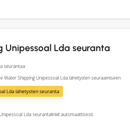
g Unipessoal Lda seuranta
sta seurantaa.
 Blue Water Shipping Unipessoal Lda lähetysten seuraamiseen.
oal Lda lähetysten seuranta
nipessoal Lda seurantalinkit automaattisesti.