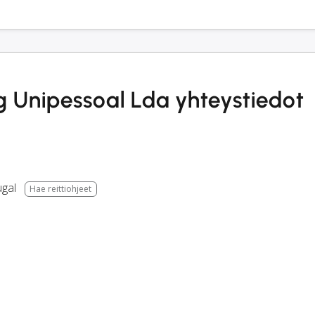
g Unipessoal Lda yhteystiedot
ugal
Hae reittiohjeet