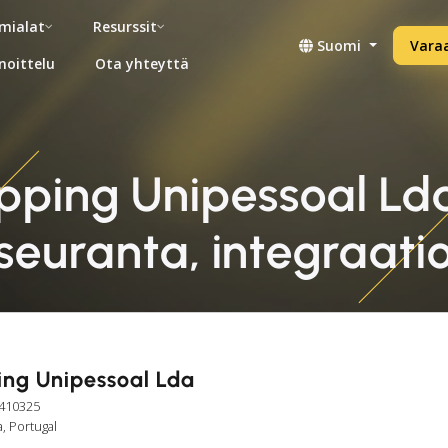
mialat
Resurssit
Suomi
Vara
noittelu
Ota yhteyttä
pping Unipessoal Lda 
seuranta, integraati
ing Unipessoal Lda
3410325
a, Portugal