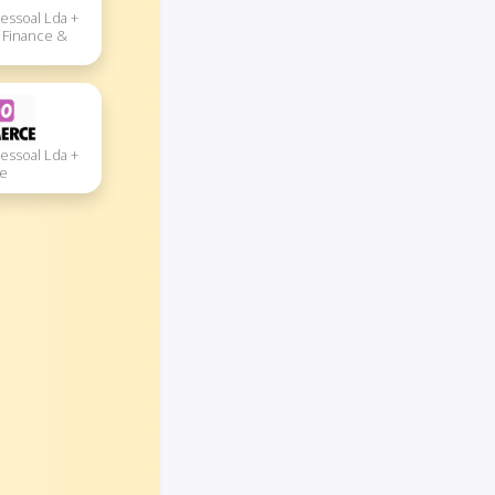
essoal Lda +
 Finance &
essoal Lda +
e