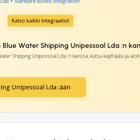
 Lda + Standard Books integration
Katso kaikki integraatiot
n Blue Water Shipping Unipessoal Lda :n ka
ater Shipping Unipessoal Lda :n kanssa, kutsu käyttäjäsi ja aloi
ing Unipessoal Lda :ään