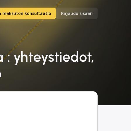
a maksuton konsultaatio
Kirjaudu sisään
: yhteystiedot,
o