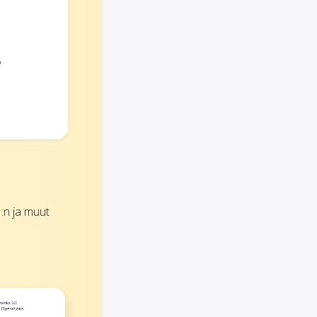
,
:n ja muut