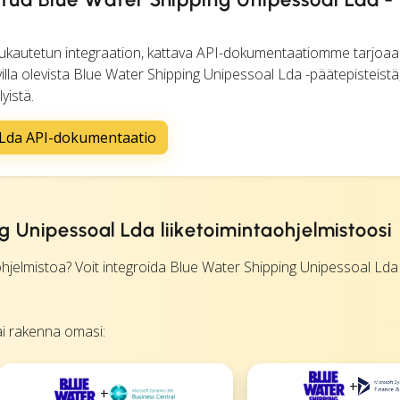
a mukautetun integraation, kattava API-dokumentaatiomme tarjoaa
avilla olevista Blue Water Shipping Unipessoal Lda -päätepisteistä
yistä.
 Lda API-dokumentaatio
g Unipessoal Lda liiketoimintaohjelmistoosi
jelmistoa? Voit integroida Blue Water Shipping Unipessoal Lda 
tai rakenna omasi:
+
+