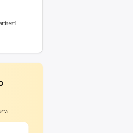
ttisesti
o
sta.