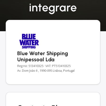
integrare
Blue Water Shipping
Unipessoal Lda
Reg no: 513410325
· VAT: PT513410325
Av. Dom João II , 1990-095 Lisboa, Portugal