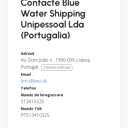
Contacte Blue
Water Shipping
Unipessoal Lda
(Portugalia)
Adresă
Av. Dom João II
,
1990-095
Lisboa
,
Portugal
Obțineți indicații
Email
imtc@bws.dk
Telefon
Număr de înregistrare
513410325
Număr TVA
PT513410325