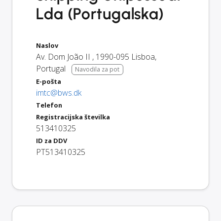
Lda (Portugalska)
Naslov
Av. Dom João II
,
1990-095
Lisboa
,
Portugal
Navodila za pot
E-pošta
imtc@bws.dk
Telefon
Registracijska številka
513410325
ID za DDV
PT513410325