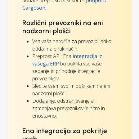
dodate preprosto s stikom s
podporo
Cargoson.
Različni prevozniki na eni
nadzorni plošči
Vsa vaša naročila za prevoz bi lahko
oddali na enak način.
Preprost API: Ena
integracija iz
vašega ERP
bo pokrila vse vaše
sedanje in prihodnje integracije
prevoznikov.
Sledite vsem svojim pošiljkam na eni
nadzorni plošči.
Dodajanje, odstranjevanje ali
zamenjava prevoznikov je hitro in
enostavno.
Ena integracija za pokritje
vseh