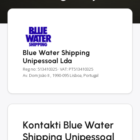
Blue Water Shipping
Unipessoal Lda
Reg no: 513410325
· VAT: PT513410325
Av. Dom João II , 1990-095 Lisboa, Portugal
Kontakti Blue Water
Shipping Unipessoal