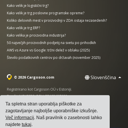
Kako velik je logistični trg?
Kako velik je trg poslovne programske opreme?
Koliko delovnih mest v proizvodnji v ZDA ostaja nezasedenih?
Kako velik je trg ERP?
Kako velika je proizvodna industrija?
50 največjih proizvodnih podjetij na svetu po prihodkih
AWS vs Azure vs Google: tržni delež v oblaku (2025)
Število podatkovnih centrov po državah (november 2025)
Slovenščina
© 2026 Cargoson.com
Registrirano kot Cargoson OÜ v Estoniji.
Reg št: 14545832. DDV: EE102137680.
Ta spletna stran uporablja piškotke za
Sedež: Pärnu mnt. 141, 11314 Talin, Estonija
zagotavljanje najboljše uporabniške izkušnje.
·
+372 5555 0028
hello@cargoson.com
Več informacij
. Naš pravilnik o zasebnosti lahko
najdete
tukaj
.
Pogoji uporabe
|
Pravilnik o zasebnosti
|
Politika piškotkov