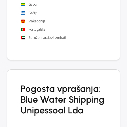
Gabon
Grčija
Makedonija
Portugalska
Združeni arabski emirati
Pogosta vprašanja:
Blue Water Shipping
Unipessoal Lda