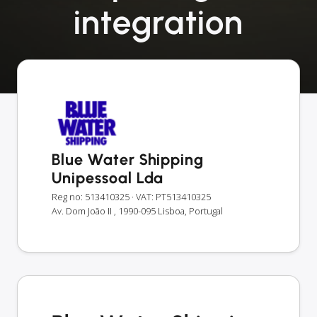
integration
Blue Water Shipping
Unipessoal Lda
Reg no: 513410325
· VAT: PT513410325
Av. Dom João II , 1990-095 Lisboa, Portugal