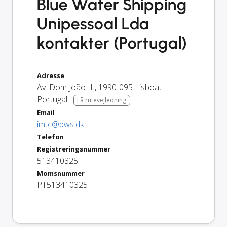
Blue Water Shipping
Unipessoal Lda
kontakter (Portugal)
Adresse
Av. Dom João II
,
1990-095
Lisboa
,
Portugal
Få rutevejledning
Email
imtc@bws.dk
Telefon
Registreringsnummer
513410325
Momsnummer
PT513410325