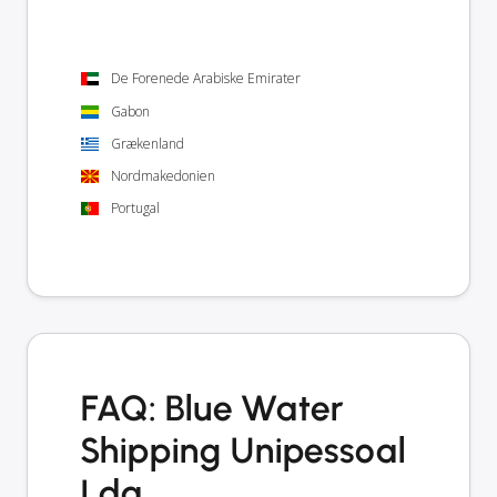
De Forenede Arabiske Emirater
Gabon
Grækenland
Nordmakedonien
Portugal
FAQ: Blue Water
Shipping Unipessoal
Lda