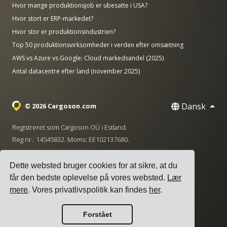
Hvor mange produktionsjob er ubesatte i USA?
Hvor stort er ERP-markedet?
Hvor stor er produktionsindustrien?
Top 50 produktionsvirksomheder i verden efter omsætning
AWS vs Azure vs Google: Cloud markedsandel (2025)
Antal datacentre efter land (november 2025)
Dansk
© 2026 Cargoson.com
Registreret som Cargoson OÜ i Estland.
Reg nr.: 14545832. Moms: EE102137680.
Hovedkontor: Pärnu mnt. 141, 11314 Tallinn, Estland
Dette websted bruger cookies for at sikre, at du
·
+372 5555 0028
hello@cargoson.com
får den bedste oplevelse på vores websted.
Lær
mere
. Vores privatlivspolitik kan findes
her
.
Servicevilkår
|
Privatlivspolitik
|
Cookie-politik
Forstået