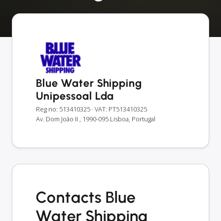
Blue Water Shipping
Unipessoal Lda
Reg no: 513410325
· VAT: PT513410325
Av. Dom João II , 1990-095 Lisboa, Portugal
Contacts Blue
Water Shipping