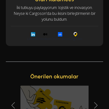
İki tutkuyu paylaşıyorum: lojistik ve inovasyon.
Neyse ki Cargoson'da bu ikisini birleştirmenin bir
yolunu buldum.
LinkedIn
Medium
Crunchbase
Cargoson
Önerilen okumalar
Previous Slide
Next Sl