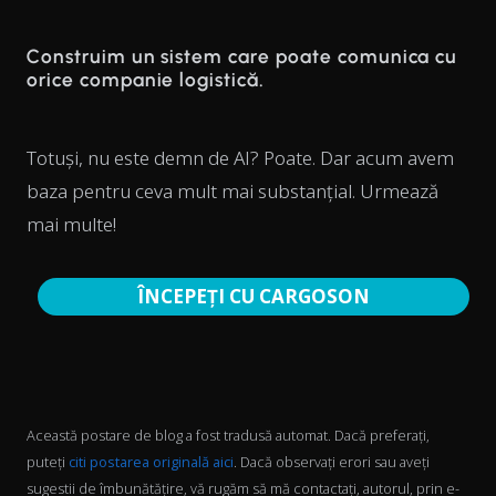
Construim un sistem care poate comunica cu
orice companie logistică.
Totuși, nu este demn de AI? Poate. Dar acum avem
baza pentru ceva mult mai substanțial. Urmează
mai multe!
ÎNCEPEȚI CU CARGOSON
Această postare de blog a fost tradusă automat. Dacă preferați,
puteți
citi postarea originală aici
. Dacă observați erori sau aveți
sugestii de îmbunătățire, vă rugăm să mă contactați, autorul, prin e-