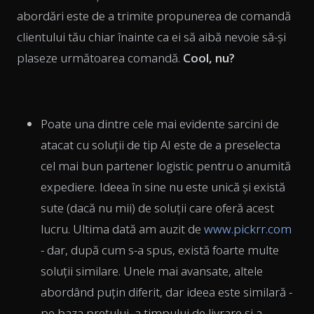
abordări este de a trimite propunerea de comandă
clientului tău chiar înainte ca ei să aibă nevoie să-și
plaseze următoarea comandă.
Cool, nu?
Poate una dintre cele mai evidente sarcini de
atacat cu soluții de tip AI este de a preselecta
cel mai bun partener logistic pentru o anumită
expediere. Ideea în sine nu este unică și există
sute (dacă nu mii) de soluții care oferă acest
lucru. Ultima dată am auzit de
www.pickrr.com
- dar, după cum s-a spus, există foarte multe
soluții similare. Unele mai avansate, altele
abordând puțin diferit, dar ideea este similară -
pe baza prețului, a timpului de livrare și a