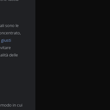
li sono le
concentrato,
 giusti
vitare
lità delle
l modo in cui