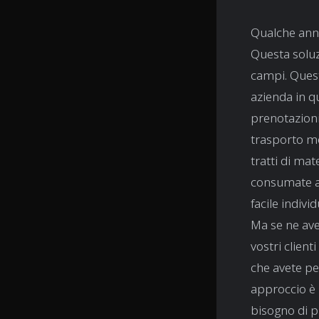
Qualche anno
Questa soluzi
campi. Quest
azienda in q
prenotazioni
trasporto mo
tratti di ma
consumate a 
facile indiv
Ma se ne avet
vostri clien
che avete pe
approccio è 
bisogno di 