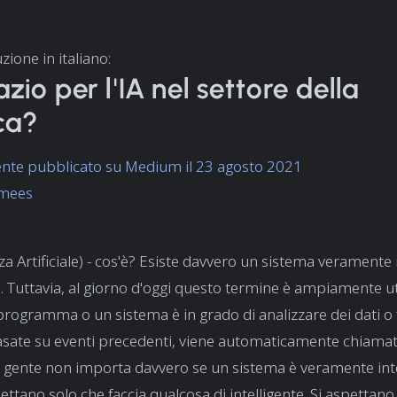
zione in italiano:
zio per l'IA nel settore della
ica?
ente pubblicato su Medium il 23 agosto 2021
amees
nza Artificiale) - cos'è? Esiste davvero un sistema veramente 
e. Tuttavia, al giorno d'oggi questo termine è ampiamente uti
ogramma o un sistema è in grado di analizzare dei dati o 
asate su eventi precedenti, viene automaticamente chiamat
lla gente non importa davvero se un sistema è veramente int
ttano solo che faccia qualcosa di intelligente. Si aspettano