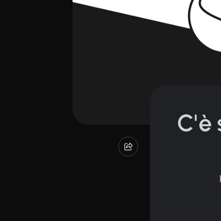
C'è 
Ül