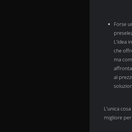
Forse un
preselez
L'idea i
che offr
ma come 
affronta
al prezz
soluzion
L'unica cosa 
migliore per 