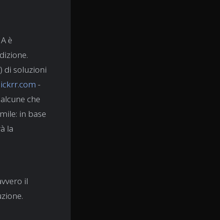
IA è
dizione.
) di soluzioni
ickrr.com
-
 alcune che
mile: in base
à la
vvero il
uzione.