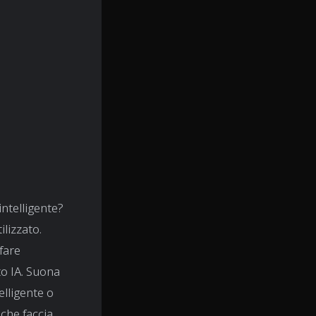
intelligente?
lizzato.
fare
o IA. Suona
elligente o
 che faccia