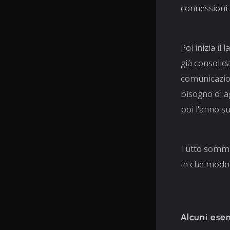
connessioni 
Poi inizia il
già consolida
comunicazion
bisogno di ag
poi l'anno su
Tutto sommat
in che modo
Alcuni ese