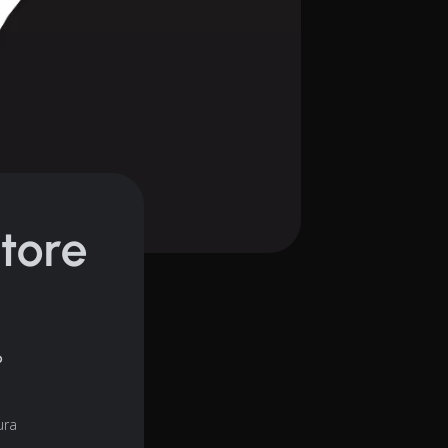
ttore
?
ura