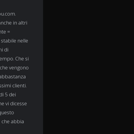
ou.com.
nche in altri
nte =
stabile nelle
i di
tempo. Che si
e che vengono
 abbastanza
imi clienti.
di 5 dei
e vi dicesse
 questo
a che abbia