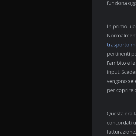
funziona oggi
In primo luog
Normalmente 
trasporto m
pertinenti p
l'ambito e le
input. Scaden
vengono sele
per coprire 
Questa era l
concordati u
fatturazione