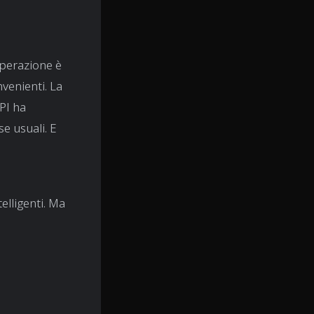
ooperazione è
nvenienti. La
PI ha
se usuali. E
elligenti. Ma