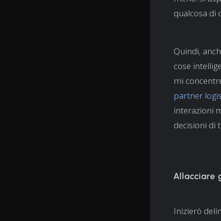
qualcosa di 
Quindi, anch
cose intelli
mi concentre
partner logis
interazioni 
decisioni di 
Allacciare g
Inizierò deli