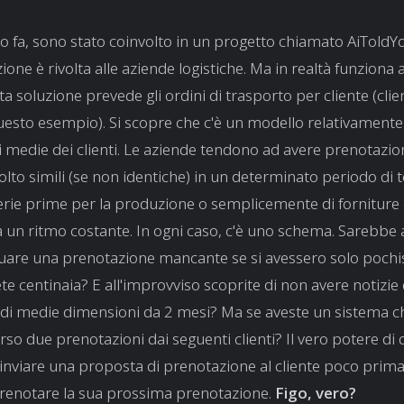
 fa, sono stato coinvolto in un progetto chiamato AiToldY
one è rivolta alle aziende logistiche. Ma in realtà funziona a
a soluzione prevede gli ordini di trasporto per cliente (clie
uesto esempio). Si scopre che c'è un modello relativamente 
 medie dei clienti. Le aziende tendono ad avere prenotazion
lto simili (se non identiche) in un determinato periodo di 
terie prime per la produzione o semplicemente di fornitur
un ritmo costante. In ogni caso, c'è uno schema. Sarebbe
iduare una prenotazione mancante se si avessero solo pochiss
e centinaia? E all'improvviso scoprite di non avere notizie 
ti di medie dimensioni da 2 mesi? Ma se aveste un sistema ch
rso due prenotazioni dai seguenti clienti? Il vero potere di
inviare una proposta di prenotazione al cliente poco prim
prenotare la sua prossima prenotazione.
Figo, vero?