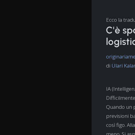
Ecco la tradu
C'è spa
logist
originariam
di
Ülari Kal
IA (Intellige
Difficilment
Quando un pr
previsioni b
così figo. A
meno. Si aspe