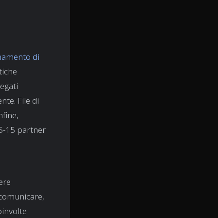
namento di
tiche
iegati
nte. File di
nfine,
 5-15 partner
ere
e comunicare,
oinvolte