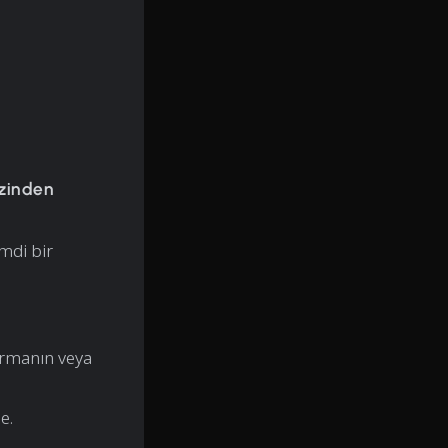
ezinden
imdi bir
durmanın veya
e.