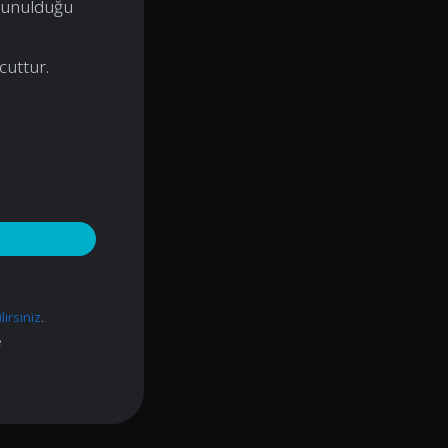
sunulduğu
cuttur.
lirsiniz
.
e