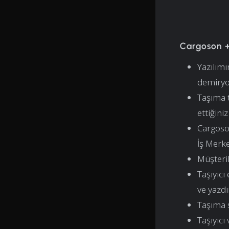
Cargoson +
Yazılımı
demiryo
Taşıma t
ettiğini
Cargoso
İş Merk
Müşteril
Taşıyıcı
ve yazdır
Taşıma s
Taşıyıcı