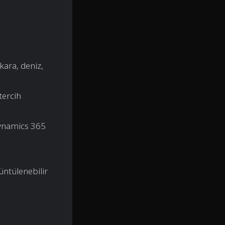
kara, deniz,
tercih
Dynamics 365
üntülenebilir