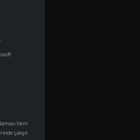
?
osoft
laması hem
nde çalışır.