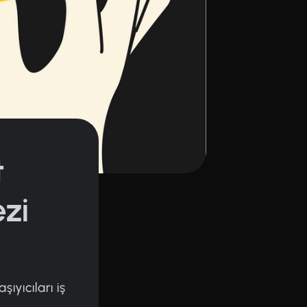
t
zi
yıcıları iş