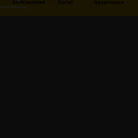
Cargoson ür
2022
Rasmus Leichter