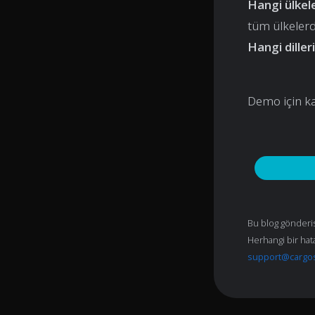
Hangi ülkele
tüm ülkelerd
Hangi diller
Demo için kay
Bu blog gönderisi
Herhangi bir hata
support@cargo