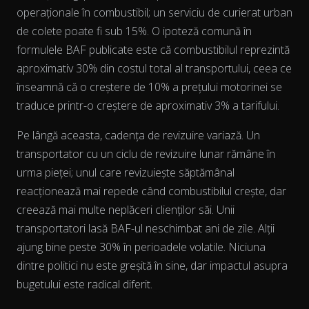
operaționale în combustibil; un serviciu de curierat urban
de colete poate fi sub 15%. O ipoteză comună în
formulele BAF publicate este că combustibilul reprezintă
aproximativ 30% din costul total al transportului, ceea ce
înseamnă că o creștere de 10% a prețului motorinei se
The chart has 2 Y axes displaying % and EUR/L.
traduce printr-o creștere de aproximativ 3% a tarifului.
Pe lângă aceasta, cadența de revizuire variază. Un
transportator cu un ciclu de revizuire lunar rămâne în
urma pieței; unul care revizuiește săptămânal
reacționează mai repede când combustibilul crește, dar
creează mai multe neplăceri clienților săi. Unii
transportatori lasă BAF-ul neschimbat ani de zile. Alții
ajung bine peste 30% în perioadele volatile. Niciuna
dintre politici nu este greșită în sine, dar impactul asupra
bugetului este radical diferit.