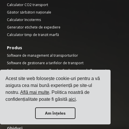
Calculator CO2 transport
Găsitor sărbători naționale
Calculator Incoterms
Generator etichete de expediere
Calculator timp de tranzit marfă
Produs
Software de management al transporturilor
Software de gestionare a tarifelor de transport
Software de Gestionare a Taxelor Suplimentare de Transport
Software de integrare a transportatorilor
Acest site web folosește cookie-uri pentru a vă
Software de management al transporturilor
asigura cea mai bună experiență pe site-ul
nostru.
Află mai multe
. Politica noastră de
Software de expediere cu mai mulți transportatori
confidențialitate poate fi găsită
aici
.
API de Expediere Transport cu Mai Mulți Transportatori
Software de programare a rampelor
Am înțeles
Software pentru Departamentul de Logistică
Ghiduri