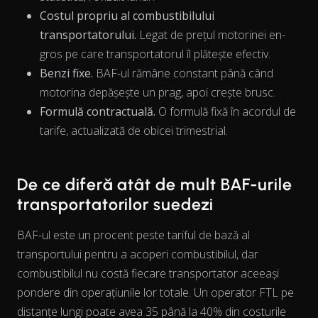
Costul propriu al combustibilului
transportatorului.
Legat de prețul motorinei en-
The chart has 1 X axis displaying Time. Data ranges from 202
gros pe care transportatorul îl plătește efectiv.
Benzi fixe.
BAF-ul rămâne constant până când
motorina depășește un prag, apoi crește brusc.
Formulă contractuală.
O formulă fixă în acordul de
tarife, actualizată de obicei trimestrial.
De ce diferă atât de mult BAF-urile
transportatorilor suedezi
BAF-ul este un procent peste tariful de bază al
transportului pentru a acoperi combustibilul, dar
combustibilul nu costă fiecare transportator aceeași
pondere
din operațiunile lor totale. Un operator FTL pe
distanțe lungi poate avea 35 până la 40% din costurile