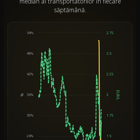
median al transportatorilor în fiecare
săptămână.
54%
2.75
48%
2.5
42%
2.25
EUR/L
36%
2
%
Chart
30%
1.75
24%
1.5