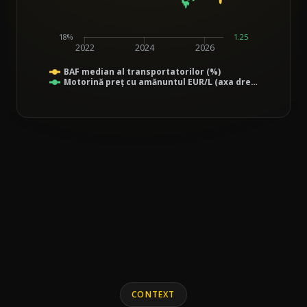
18%
1.25
2022
2024
2026
BAF median al transportatorilor (%)
Motorină preț cu amănuntul EUR/L (axa dre…
End of interactive chart.
Line chart with 2 lines.
CONTEXT