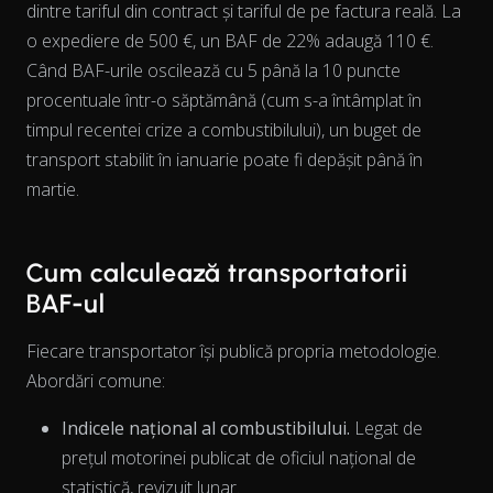
dintre tariful din contract și tariful de pe factura reală. La
View as data table, Chart
o expediere de 500 €, un BAF de 22% adaugă 110 €.
Când BAF-urile oscilează cu 5 până la 10 puncte
procentuale într-o săptămână (cum s-a întâmplat în
timpul recentei crize a combustibilului), un buget de
transport stabilit în ianuarie poate fi depășit până în
martie.
Cum calculează transportatorii
BAF-ul
Fiecare transportator își publică propria metodologie.
Abordări comune:
Indicele național al combustibilului.
Legat de
prețul motorinei publicat de oficiul național de
statistică, revizuit lunar.