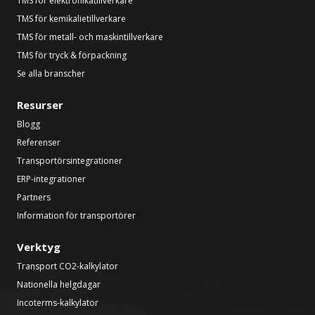
TMS för elektronikatillverkare
TMS för kemikalietillverkare
TMS för metall- och maskintillverkare
TMS för tryck & förpackning
Se alla branscher
Resurser
Blogg
Referenser
Transportörsintegrationer
ERP-integrationer
Partners
Information för transportörer
Verktyg
Transport CO2-kalkylator
Nationella helgdagar
Incoterms-kalkylator