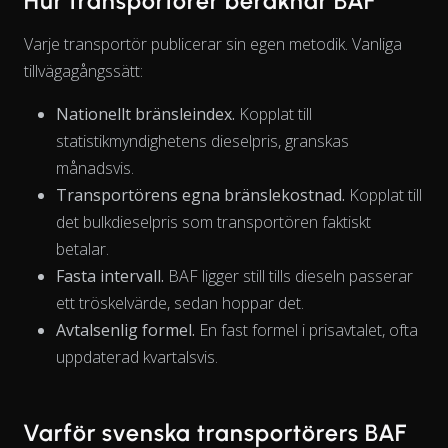
Hur transportörer beräknar BAF
Varje transportör publicerar sin egen metodik. Vanliga
tillvägagångssätt:
Nationellt bränsleindex.
Kopplat till
statistikmyndighetens dieselpris, granskas
månadsvis.
Transportörens egna bränslekostnad.
Kopplat till
det bulkdieselpris som transportören faktiskt
betalar.
Fasta intervall.
BAF ligger still tills dieseln passerar
ett tröskelvärde, sedan hoppar det.
Avtalsenlig formel.
En fast formel i prisavtalet, ofta
The chart has 1 X axis displaying Time. Data ranges from 202
uppdaterad kvartalsvis.
Varför svenska transportörers BAF