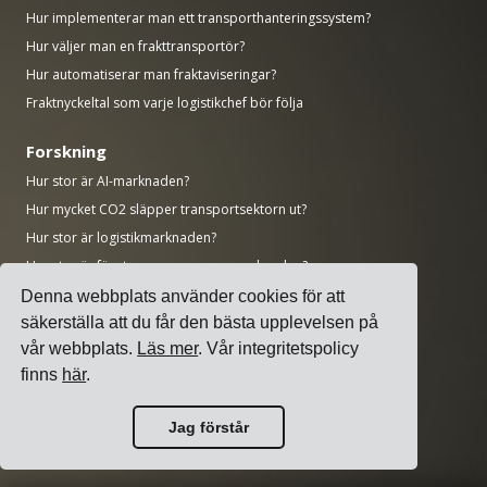
Hur implementerar man ett transporthanteringssystem?
Hur väljer man en frakttransportör?
Hur automatiserar man fraktaviseringar?
Fraktnyckeltal som varje logistikchef bör följa
Forskning
Hur stor är AI-marknaden?
Hur mycket CO2 släpper transportsektorn ut?
Hur stor är logistikmarknaden?
Hur stor är företagsprogramvarumarknaden?
Hur många tillverkningsjobb är ofyllda i USA?
Denna webbplats använder cookies för att
Hur stor är ERP-marknaden?
säkerställa att du får den bästa upplevelsen på
vår webbplats.
Läs mer
. Vår integritetspolicy
Hur stor är tillverkningsindustrin?
finns
här
.
Topp 50 tillverkningsföretag i världen efter omsättning
AWS vs Azure vs Google: Molntjänstmarknadsandelar (2025)
Jag förstår
Antal datacenter per land (november 2025)