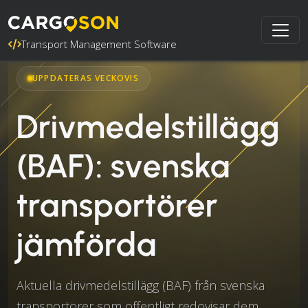
Transport Management Software
UPPDATERAS VECKOVIS
Drivmedelstillägg
(BAF): svenska
transportörer
jämförda
Aktuella drivmedelstillägg (BAF) från svenska
transportörer som offentligt redovisar dem