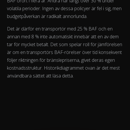
BAF orört i flera år. Andra når långt över 30 % under
volatila perioder. Ingen av dessa policyer är fel i sig, men
budgetpåverkan är radikalt annorlunda.
Det är därför en transportör med 25 % BAF och en
annan med 8 % inte automatiskt innebär att en av dem
tar för mycket betalt. Det som spelar roll för jämförelsen
är om en transportörs BAF-rörelser
över tid
konsekvent
följer riktningen för bränslepriserna, givet deras egen
kostnadsstruktur. Historikdiagrammet ovan är det mest
användbara sättet att läsa detta.