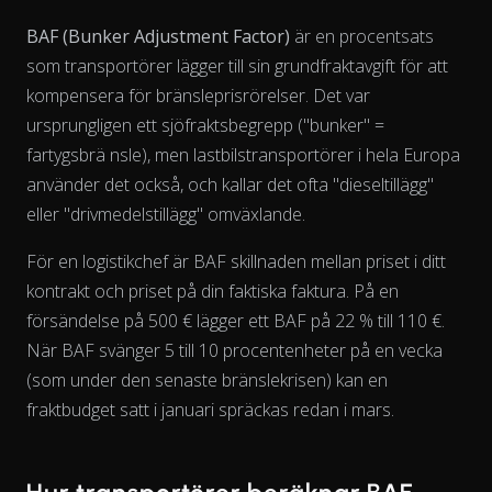
BAF (Bunker Adjustment Factor)
är en procentsats
som transportörer lägger till sin grundfraktavgift för att
kompensera för bränsleprisrörelser. Det var
ursprungligen ett sjöfraktsbegrepp ("bunker" =
fartygsbrä nsle), men lastbilstransportörer i hela Europa
använder det också, och kallar det ofta "dieseltillägg"
eller "drivmedelstillägg" omväxlande.
För en logistikchef är BAF skillnaden mellan priset i ditt
kontrakt och priset på din faktiska faktura. På en
försändelse på 500 € lägger ett BAF på 22 % till 110 €.
View as data table, Chart
När BAF svänger 5 till 10 procentenheter på en vecka
(som under den senaste bränslekrisen) kan en
fraktbudget satt i januari spräckas redan i mars.