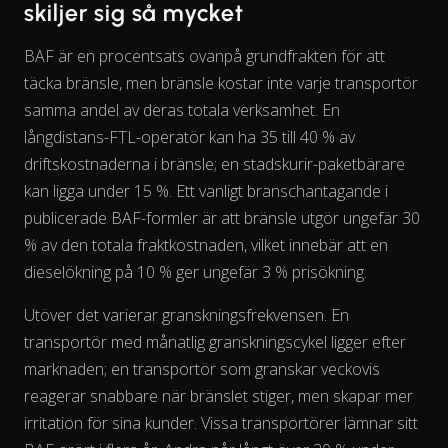
skiljer sig så mycket
BAF är en procentsats ovanpå grundfrakten för att
täcka bränsle, men bränsle kostar inte varje transportör
samma
andel
av deras totala verksamhet. En
långdistans-FTL-operatör kan ha 35 till 40 % av
driftskostnaderna i bränsle; en stadskurir-paketbärare
kan ligga under 15 %. Ett vanligt branschantagande i
publicerade BAF-formler är att bränsle utgör ungefär 30
% av den totala fraktkostnaden, vilket innebär att en
dieselökning på 10 % ger ungefär 3 % prisökning.
Utöver det varierar granskningsfrekvensen. En
transportör med månatlig granskningscykel ligger efter
marknaden; en transportör som granskar veckovis
reagerar snabbare när bränslet stiger, men skapar mer
The chart has 2 Y axes displaying % and EUR/L.
irritation för sina kunder. Vissa transportörer lämnar sitt