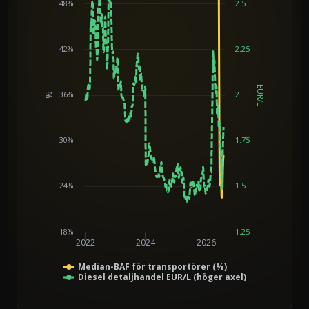
48%
2.5
42%
2.25
EUR/L
36%
2
%
Chart
30%
1.75
24%
1.5
18%
1.25
2022
2024
2026
Median-BAF för transportörer (%)
Diesel detaljhandel EUR/L (höger axel)