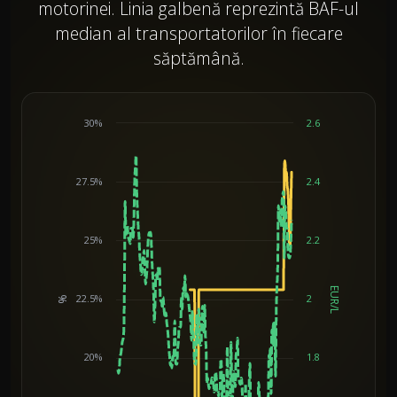
motorinei. Linia galbenă reprezintă BAF-ul
median al transportatorilor în fiecare
săptămână.
30%
2.6
27.5%
2.4
25%
2.2
EUR/L
22.5%
2
%
Chart
20%
1.8