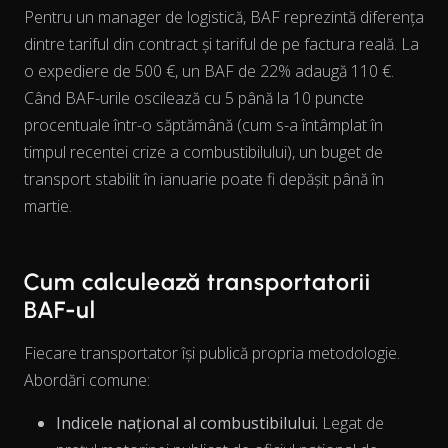
Pentru un manager de logistică, BAF reprezintă diferența
dintre tariful din contract și tariful de pe factura reală. La
View as data table, Chart
o expediere de 500 €, un BAF de 22% adaugă 110 €.
Când BAF-urile oscilează cu 5 până la 10 puncte
procentuale într-o săptămână (cum s-a întâmplat în
timpul recentei crize a combustibilului), un buget de
transport stabilit în ianuarie poate fi depășit până în
martie.
Cum calculează transportatorii
BAF-ul
Fiecare transportator își publică propria metodologie.
Abordări comune:
Indicele național al combustibilului.
Legat de