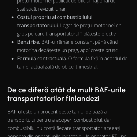
prețul motorinei publicat de oficiul național de
statistică, revizuit lunar.
Costul propriu al combustibilului
transportatorului.
Legat de prețul motorinei en-
The chart has 1 X axis displaying Time. Data ranges from 202
gros pe care transportatorul îl plătește efectiv.
Benzi fixe.
BAF-ul rămâne constant până când
motorina depășește un prag, apoi crește brusc.
Formulă contractuală.
O formulă fixă în acordul de
tarife, actualizată de obicei trimestrial.
De ce diferă atât de mult BAF-urile
transportatorilor finlandezi
BAF-ul este un procent peste tariful de bază al
transportului pentru a acoperi combustibilul, dar
combustibilul nu costă fiecare transportator aceeași
pondere
din operațiunile lor totale. Un operator FTL pe