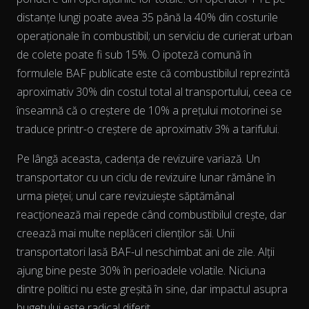
distanțe lungi poate avea 35 până la 40% din costurile
operaționale în combustibil; un serviciu de curierat urban
de colete poate fi sub 15%. O ipoteză comună în
formulele BAF publicate este că combustibilul reprezintă
aproximativ 30% din costul total al transportului, ceea ce
înseamnă că o creștere de 10% a prețului motorinei se
The chart has 2 Y axes displaying % and EUR/L.
traduce printr-o creștere de aproximativ 3% a tarifului.
Pe lângă aceasta, cadența de revizuire variază. Un
transportator cu un ciclu de revizuire lunar rămâne în
urma pieței; unul care revizuiește săptămânal
reacționează mai repede când combustibilul crește, dar
creează mai multe neplăceri clienților săi. Unii
transportatori lasă BAF-ul neschimbat ani de zile. Alții
ajung bine peste 30% în perioadele volatile. Niciuna
dintre politici nu este greșită în sine, dar impactul asupra
bugetului este radical diferit.