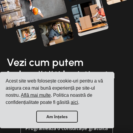
Vezi cum putem
îmbunătăți logistica ta
Acest site web folosește cookie-uri pentru a vă
de zi cu zi
asigura cea mai bună experiență pe site-ul
nostru.
Află mai multe
. Politica noastră de
confidențialitate poate fi găsită
aici
.
Înregistrează cont
Am înțeles
Programează o consultație gratuită