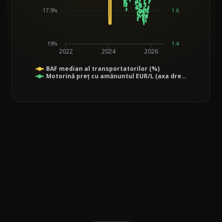
17.5%
1.6
15%
1.4
2022
2024
2026
BAF median al transportatorilor (%)
Motorină preț cu amănuntul EUR/L (axa dre…
End of interactive chart.
Line chart with 2 lines.