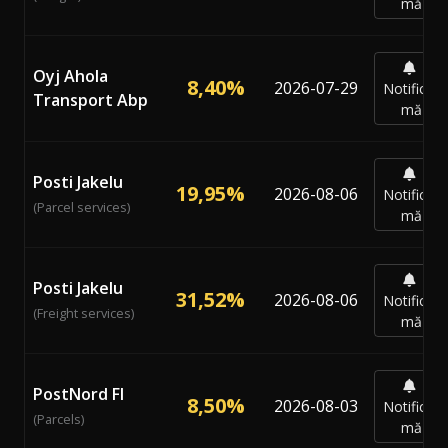
mă
Oyj Ahola
8,40%
2026-07-29
Notifică-
Transport Abp
mă
Posti Jakelu
19,95%
2026-08-06
Notifică-
(Parcel services)
mă
Posti Jakelu
31,52%
2026-08-06
Notifică-
(Freight services)
mă
PostNord FI
8,50%
2026-08-03
Notifică-
(Parcels)
mă