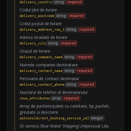
string
required
delivery_country
Codul țării de livrare
string
required
delivery_postcode
Codul poștal de livrare
string
required
delivery_address_row_1
Adresa stradală de livrare
string
required
delivery_city
Orașul de livrare
string
required
delivery_company_name
Numele companiei destinatare
string
required
delivery_contact_name
Persoana de contact destinatar
string
required
delivery_contact_phone
Numărul de telefon al destinatarului
array
required
rows_attributes
Array de pachete/paleți cu cantitate, tip_pachet,
greutate și descriere
integer
options[direct_booking_service_id]
ID serviciu Blue Water Shipping Unipessoal Lda