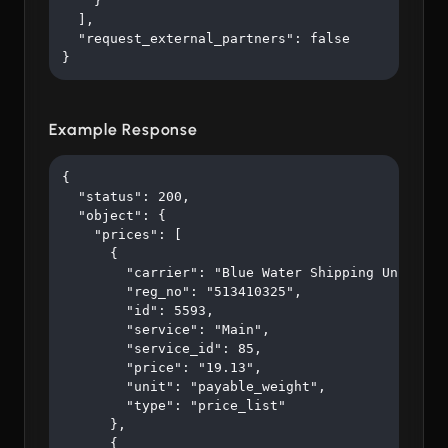
    }

  ],

  "request_external_partners": false

}
Example Response
{

  "status": 200,

  "object": {

    "prices": [

      {

        "carrier": "Blue Water Shipping Unipessoa
        "reg_no": "513410325",

        "id": 5593,

        "service": "Main",

        "service_id": 85,

        "price": "19.13",

        "unit": "payable_weight",

        "type": "price_list"

      },

      {
