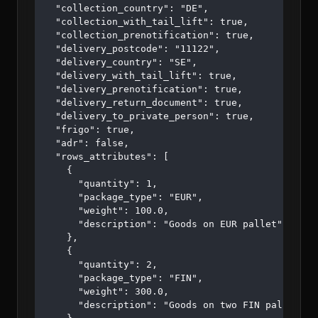
  "collection_country": "DE",

  "collection_with_tail_lift": true,

  "collection_prenotification": true,

  "delivery_postcode": "11122",

  "delivery_country": "SE",

  "delivery_with_tail_lift": true,

  "delivery_prenotification": true,

  "delivery_return_document": true,

  "delivery_to_private_person": true,

  "frigo": true,

  "adr": false,

  "rows_attributes": [

    {

      "quantity": 1,

      "package_type": "EUR",

      "weight": 100.0,

      "description": "Goods on EUR pallet"

    },

    {

      "quantity": 2,

      "package_type": "FIN",

      "weight": 300.0,

      "description": "Goods on two FIN pallets"
