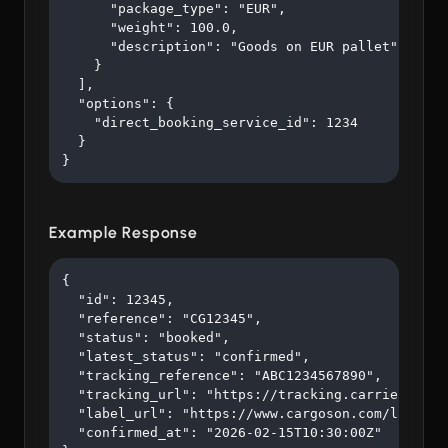
      "package_type": "EUR",

      "weight": 100.0,

      "description": "Goods on EUR pallet"

    }

  ],

  "options": {

    "direct_booking_service_id": 1234

  }

}
Example Response
{

  "id": 12345,

  "reference": "CG12345",

  "status": "booked",

  "latest_status": "confirmed",

  "tracking_reference": "ABC1234567890",

  "tracking_url": "https://tracking.carrier.com/A
  "label_url": "https://www.cargoson.com/labels/a
  "confirmed_at": "2026-02-15T10:30:00Z"
