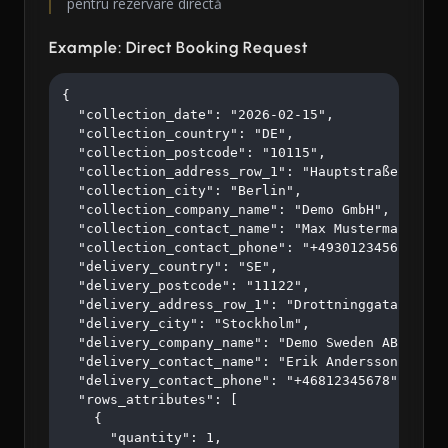
pentru rezervare directă
Example: Direct Booking Request
{

  "collection_date": "2026-02-15",

  "collection_country": "DE",

  "collection_postcode": "10115",

  "collection_address_row_1": "Hauptstraße 123",

  "collection_city": "Berlin",

  "collection_company_name": "Demo GmbH",

  "collection_contact_name": "Max Mustermann",

  "collection_contact_phone": "+4930123456",

  "delivery_country": "SE",

  "delivery_postcode": "11122",

  "delivery_address_row_1": "Drottninggatan 45",

  "delivery_city": "Stockholm",

  "delivery_company_name": "Demo Sweden AB",

  "delivery_contact_name": "Erik Andersson",

  "delivery_contact_phone": "+46812345678",

  "rows_attributes": [

    {

      "quantity": 1,
