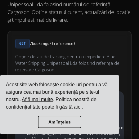
Unipessoal Lda folosind numărul de referință
Cargoson. Obține statusul curent, actualizări de locație
și timpul estimat de livrare.
GET
/bookings/{reference}
Obține detalii de tracking pentru o expediere Blue
Water Shipping Unipessoal Lda folosind referința de
rezervare Cargoson.
Example Response
Acest site web folosește cookie-uri pentru a vă
asigura cea mai bună experiență pe site-ul
{

nostru.
Află mai multe
. Politica noastră de
  "reference": "CG12345",

confidențialitate poate fi găsită
aici
.
  "status": "in_transit",

  "latest_status": "collected",

Am înțeles
  "tracking_reference": "ABC1234567890",

  "tracking_url": "https://tracking.carrier.com/A
  "confirmed_at": "2026-02-15T10:30:00Z",
