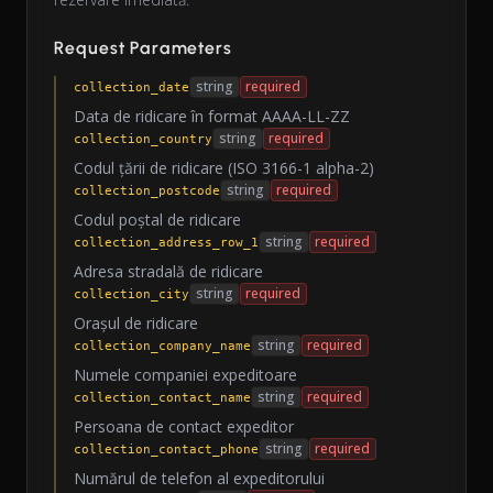
Request Parameters
string
required
collection_date
Data de ridicare în format AAAA-LL-ZZ
string
required
collection_country
Codul țării de ridicare (ISO 3166-1 alpha-2)
string
required
collection_postcode
Codul poștal de ridicare
string
required
collection_address_row_1
Adresa stradală de ridicare
string
required
collection_city
Orașul de ridicare
string
required
collection_company_name
Numele companiei expeditoare
string
required
collection_contact_name
Persoana de contact expeditor
string
required
collection_contact_phone
Numărul de telefon al expeditorului