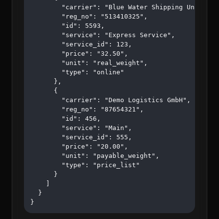
        "carrier": "Blue Water Shipping Unipessoa
        "reg_no": "513410325",

        "id": 5593,

        "service": "Express Service",

        "service_id": 123,

        "price": "32.50",

        "unit": "real_weight",

        "type": "online"

      },

      {

        "carrier": "Demo Logistics GmbH",

        "reg_no": "87654321",

        "id": 456,

        "service": "Main",

        "service_id": 555,

        "price": "20.00",

        "unit": "payable_weight",

        "type": "price_list"

      }

    ]

  }

}