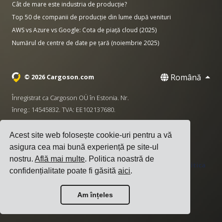
Cât de mare este industria de producție?
Top 50 de companii de producție din lume după venituri
AWS vs Azure vs Google: Cota de piață cloud (2025)
Numărul de centre de date pe țară (noiembrie 2025)
Română
© 2026 Cargoson.com
Înregistrat ca Cargoson OÜ în Estonia. Nr.
înreg.: 14545832. TVA: EE102137680.
Sediu: Pärnu mnt. 141, 11314 Tallinn, Estonia
Acest site web folosește cookie-uri pentru a vă
·
+372 5555 0028
hello@cargoson.com
asigura cea mai bună experiență pe site-ul
nostru.
Află mai multe
. Politica noastră de
Termeni și Condiții
|
Politica de Confidențialitate
|
Politica
confidențialitate poate fi găsită
aici
.
de Cookie-uri
Am înțeles