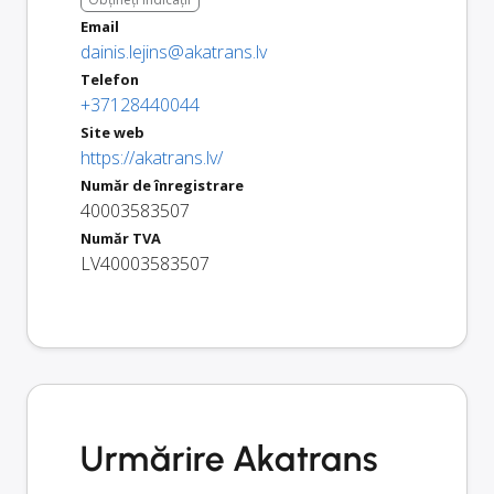
Email
dainis.lejins@akatrans.lv
Telefon
+37128440044
Site web
https://akatrans.lv/
Număr de înregistrare
40003583507
Număr TVA
LV40003583507
Urmărire Akatrans