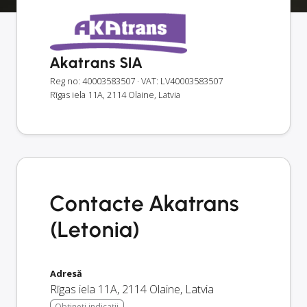
Akatrans SIA
Reg no: 40003583507
· VAT: LV40003583507
Rīgas iela 11A, 2114 Olaine, Latvia
Contacte Akatrans
(Letonia)
Adresă
Rīgas iela 11A
,
2114
Olaine
,
Latvia
Obțineți indicații