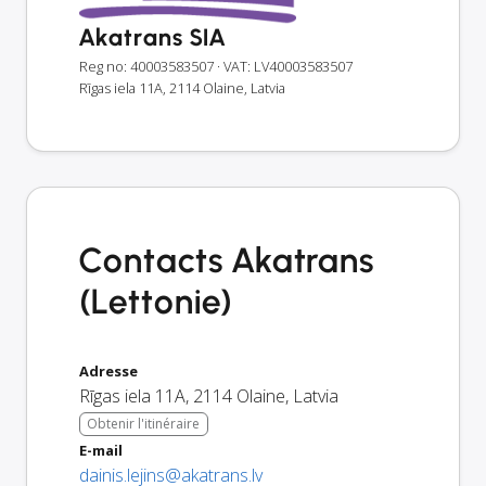
Akatrans SIA
Reg no: 40003583507
· VAT: LV40003583507
Rīgas iela 11A, 2114 Olaine, Latvia
Contacts Akatrans
(Lettonie)
Adresse
Rīgas iela 11A
,
2114
Olaine
,
Latvia
Obtenir l'itinéraire
E-mail
dainis.lejins@akatrans.lv