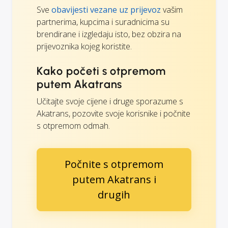
Sve
obavijesti vezane uz prijevoz
vašim
partnerima, kupcima i suradnicima su
brendirane i izgledaju isto, bez obzira na
prijevoznika kojeg koristite.
Kako početi s otpremom
putem Akatrans
Učitajte svoje cijene i druge sporazume s
Akatrans, pozovite svoje korisnike i počnite
s otpremom odmah.
Počnite s otpremom
putem Akatrans i
drugih