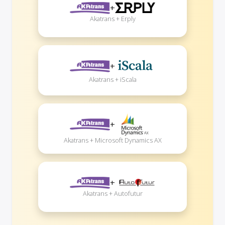
+
Akatrans + Erply
+
Akatrans + iScala
+
Akatrans + Microsoft Dynamics AX
+
Akatrans + Autofutur