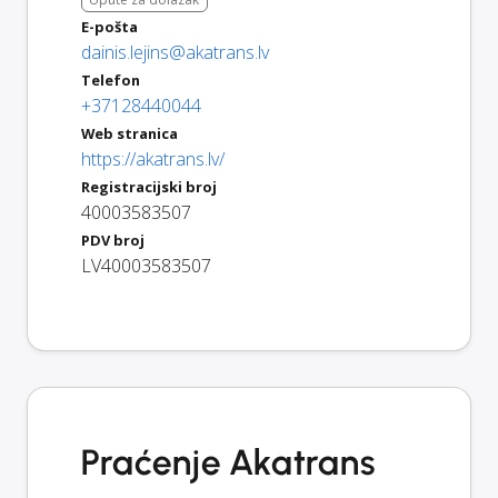
E-pošta
dainis.lejins@akatrans.lv
Telefon
+37128440044
Web stranica
https://akatrans.lv/
Registracijski broj
40003583507
PDV broj
LV40003583507
Praćenje Akatrans