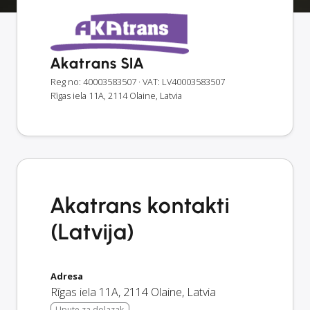
Akatrans SIA
Reg no: 40003583507
· VAT: LV40003583507
Rīgas iela 11A, 2114 Olaine, Latvia
Akatrans kontakti
(Latvija)
Adresa
Rīgas iela 11A
,
2114
Olaine
,
Latvia
Upute za dolazak