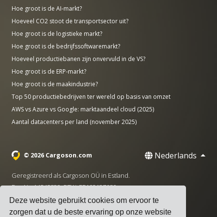
Hoe groot is de AI-markt?
Hoeveel CO2 stoot de transportsector uit?
Hoe groot is de logistieke markt?
Hoe groot is de bedrijfssoftwaremarkt?
Hoeveel productiebanen zijn onvervuld in de VS?
Hoe groot is de ERP-markt?
Hoe groot is de maakindustrie?
Top 50 productiebedrijven ter wereld op basis van omzet
AWS vs Azure vs Google: marktaandeel cloud (2025)
Aantal datacenters per land (november 2025)
Nederlands
© 2026 Cargoson.com
Geregistreerd als Cargoson OÜ in Estland.
Reg Nr: 14545832. BTW: EE102137680.
Deze website gebruikt cookies om ervoor te
Hoofdkantoor: Pärnu mnt. 141, 11314 Tallinn, Estland
zorgen dat u de beste ervaring op onze website