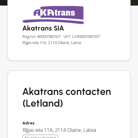
Akatrans SIA
Reg no: 40003583507
· VAT: LV40003583507
Rīgas iela 11A, 2114 Olaine, Latvia
Akatrans contacten
(Letland)
Adres
Rīgas iela 11A
,
2114
Olaine
,
Latvia
Routebeschrijving