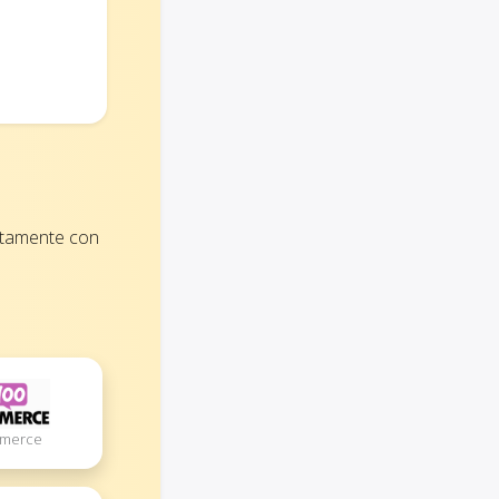
ettamente con
mmerce