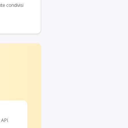
te condivisi
e API