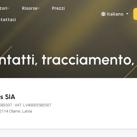
tori
Risorse
Prezzi
Italiano
tattaci
ntatti, tracciamento,
s SIA
583507
· VAT: LV40003583507
 2114 Olaine, Latvia