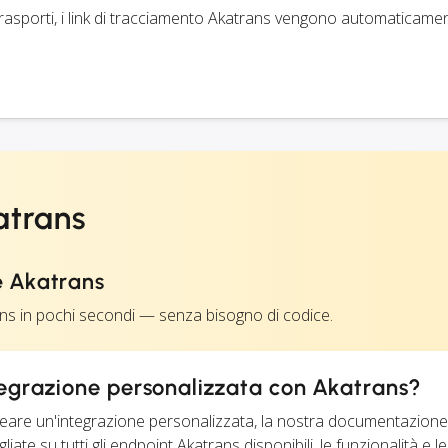
trasporti, i link di tracciamento Akatrans vengono automaticamen
atrans
e Akatrans
ans in pochi secondi — senza bisogno di codice.
tegrazione personalizzata con Akatrans?
creare un'integrazione personalizzata, la nostra documentazion
ate su tutti gli endpoint Akatrans disponibili, le funzionalità e le