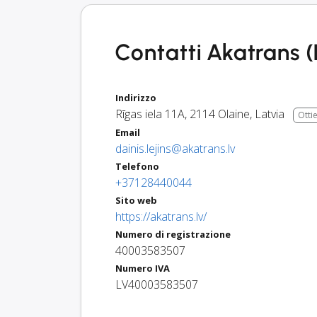
Contatti Akatrans (
Indirizzo
Rīgas iela 11A
,
2114
Olaine
,
Latvia
Otti
Email
dainis.lejins@akatrans.lv
Telefono
+37128440044
Sito web
https://akatrans.lv/
Numero di registrazione
40003583507
Numero IVA
LV40003583507