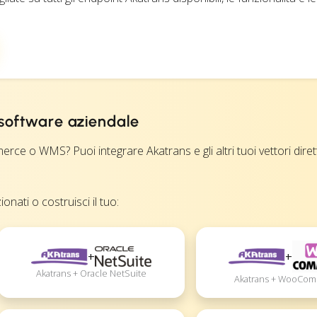
 software aziendale
rce o WMS? Puoi integrare Akatrans e gli altri tuoi vettori dir
onati o costruisci il tuo:
+
+
Akatrans + Oracle NetSuite
Akatrans + WooCo