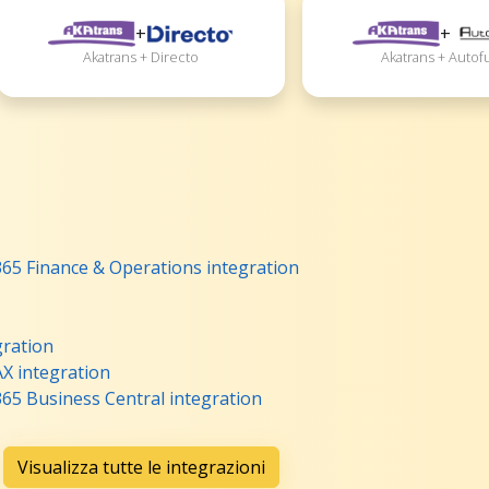
+
+
Akatrans + Directo
Akatrans + Autof
65 Finance & Operations integration
gration
X integration
65 Business Central integration
Visualizza tutte le integrazioni