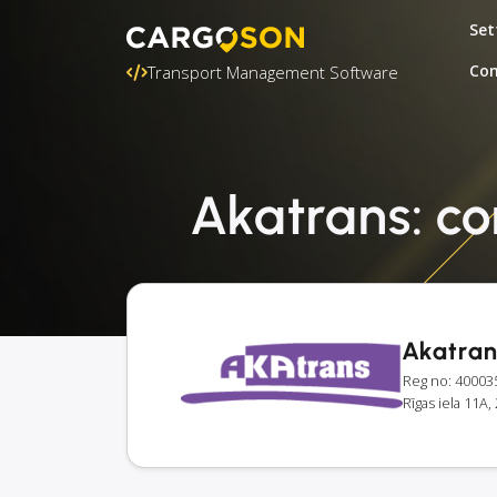
Set
Con
Transport Management Software
Akatrans: co
Akatran
Reg no: 40003
Rīgas iela 11A,