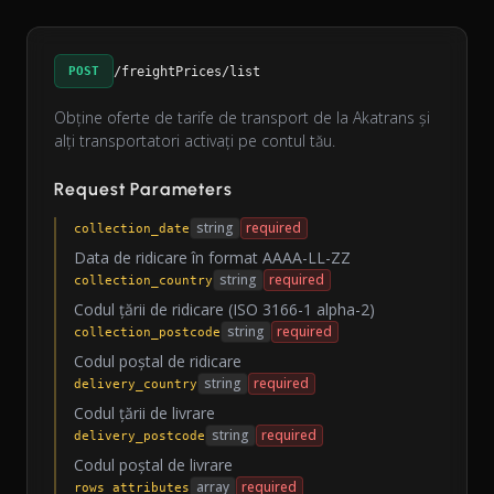
POST
/freightPrices/list
Obține oferte de tarife de transport de la Akatrans și
alți transportatori activați pe contul tău.
Request Parameters
string
required
collection_date
Data de ridicare în format AAAA-LL-ZZ
string
required
collection_country
Codul țării de ridicare (ISO 3166-1 alpha-2)
string
required
collection_postcode
Codul poștal de ridicare
string
required
delivery_country
Codul țării de livrare
string
required
delivery_postcode
Codul poștal de livrare
array
required
rows_attributes