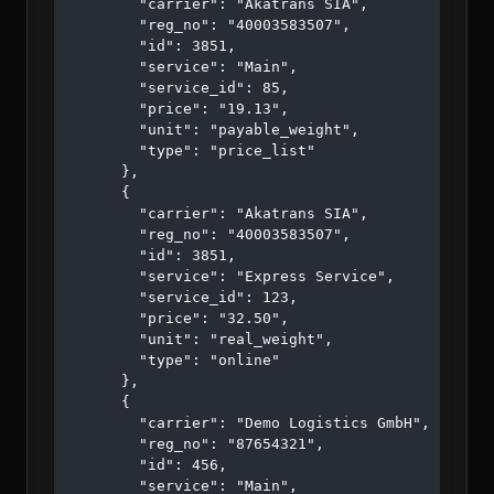
        "carrier": "Akatrans SIA",

        "reg_no": "40003583507",

        "id": 3851,

        "service": "Main",

        "service_id": 85,

        "price": "19.13",

        "unit": "payable_weight",

        "type": "price_list"

      },

      {

        "carrier": "Akatrans SIA",

        "reg_no": "40003583507",

        "id": 3851,

        "service": "Express Service",

        "service_id": 123,

        "price": "32.50",

        "unit": "real_weight",

        "type": "online"

      },

      {

        "carrier": "Demo Logistics GmbH",

        "reg_no": "87654321",

        "id": 456,

        "service": "Main",
