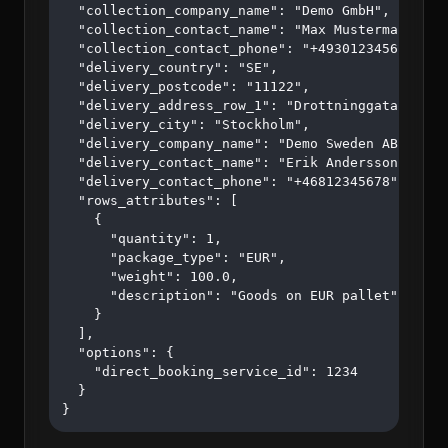
  "collection_company_name": "Demo GmbH",

  "collection_contact_name": "Max Mustermann",

  "collection_contact_phone": "+4930123456",

  "delivery_country": "SE",

  "delivery_postcode": "11122",

  "delivery_address_row_1": "Drottninggatan 45",

  "delivery_city": "Stockholm",

  "delivery_company_name": "Demo Sweden AB",

  "delivery_contact_name": "Erik Andersson",

  "delivery_contact_phone": "+46812345678",

  "rows_attributes": [

    {

      "quantity": 1,

      "package_type": "EUR",

      "weight": 100.0,

      "description": "Goods on EUR pallet"

    }

  ],

  "options": {

    "direct_booking_service_id": 1234

  }

}