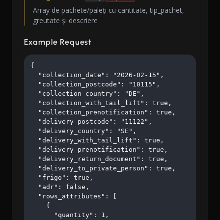
Array de pachete/paleți cu cantitate, tip_pachet,
greutate și descriere
Example Request
{

  "collection_date": "2026-02-15",

  "collection_postcode": "10115",

  "collection_country": "DE",

  "collection_with_tail_lift": true,

  "collection_prenotification": true,

  "delivery_postcode": "11122",

  "delivery_country": "SE",

  "delivery_with_tail_lift": true,

  "delivery_prenotification": true,

  "delivery_return_document": true,

  "delivery_to_private_person": true,

  "frigo": true,

  "adr": false,

  "rows_attributes": [

    {

      "quantity": 1,
