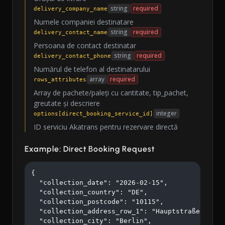
string
required
delivery_company_name
Numele companiei destinatare
string
required
delivery_contact_name
Persoana de contact destinatar
string
required
delivery_contact_phone
Numărul de telefon al destinatarului
array
required
rows_attributes
Array de pachete/paleți cu cantitate, tip_pachet,
greutate și descriere
integer
options[direct_booking_service_id]
ID serviciu Akatrans pentru rezervare directă
Example: Direct Booking Request
{

  "collection_date": "2026-02-15",

  "collection_country": "DE",

  "collection_postcode": "10115",

  "collection_address_row_1": "Hauptstraße 123",

  "collection_city": "Berlin",
