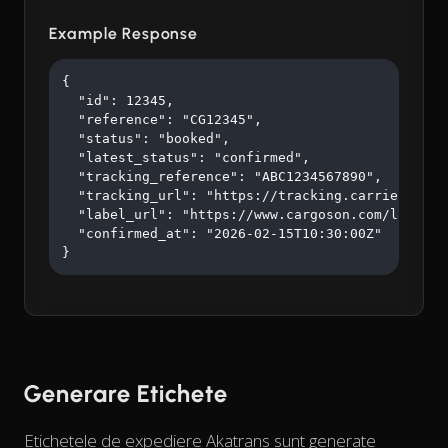
Example Response
{

  "id": 12345,

  "reference": "CG12345",

  "status": "booked",

  "latest_status": "confirmed",

  "tracking_reference": "ABC1234567890",

  "tracking_url": "https://tracking.carrier.com/A
  "label_url": "https://www.cargoson.com/labels/a
  "confirmed_at": "2026-02-15T10:30:00Z"

}
Generare Etichete
Etichetele de expediere Akatrans sunt generate