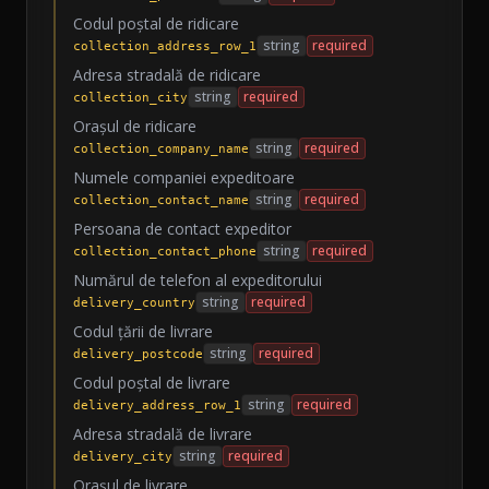
Codul poștal de ridicare
string
required
collection_address_row_1
Adresa stradală de ridicare
string
required
collection_city
Orașul de ridicare
string
required
collection_company_name
Numele companiei expeditoare
string
required
collection_contact_name
Persoana de contact expeditor
string
required
collection_contact_phone
Numărul de telefon al expeditorului
string
required
delivery_country
Codul țării de livrare
string
required
delivery_postcode
Codul poștal de livrare
string
required
delivery_address_row_1
Adresa stradală de livrare
string
required
delivery_city
Orașul de livrare