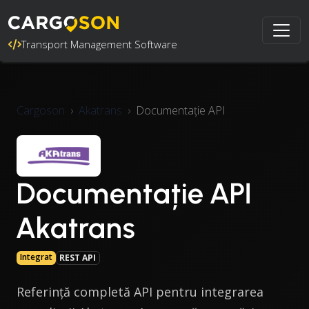
Transport Management Software
Cargoson
Akatrans
Documentație API
Documentație API
Akatrans
Integrat
REST API
Referință completă API pentru integrarea