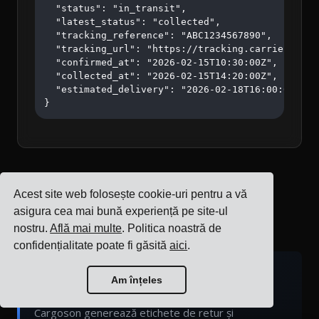
  "status": "in_transit",

  "latest_status": "collected",

  "tracking_reference": "ABC1234567890",

  "tracking_url": "https://tracking.carrier.com/A
  "confirmed_at": "2026-02-15T10:30:00Z",

  "collected_at": "2026-02-15T14:20:00Z",

  "estimated_delivery": "2026-02-18T16:00:00Z"

}
Acest site web folosește cookie-uri pentru a vă
API Etichete de Retur Akatrans
asigura cea mai bună experiență pe site-ul
Powered by Cargoson
nostru.
Află mai multe
. Politica noastră de
confidențialitate poate fi găsită
aici
.
Îmbunătățire Cargoson:
Am înțeles
Akatrans nu suportă nativ etichete de retur.
Cargoson generează etichete de retur și