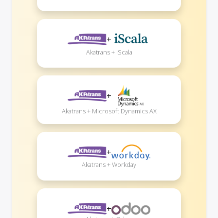
+
Akatrans + iScala
+
Akatrans + Microsoft Dynamics AX
+
Akatrans + Workday
+