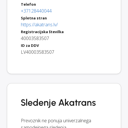
Telefon
+37128440044
Spletna stran
https://akatrans.lv/
Registracijska številka
40003583507
ID za DDV
LV40003583507
Sledenje Akatrans
Prevoznik ne ponuja univerzalnega
samodejnega sledenja.