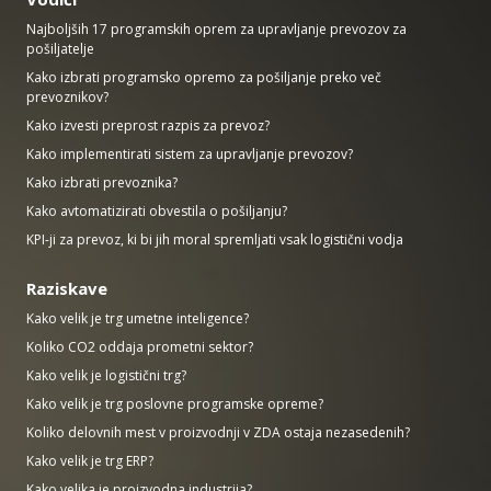
Najboljših 17 programskih oprem za upravljanje prevozov za
pošiljatelje
Kako izbrati programsko opremo za pošiljanje preko več
prevoznikov?
Kako izvesti preprost razpis za prevoz?
Kako implementirati sistem za upravljanje prevozov?
Kako izbrati prevoznika?
Kako avtomatizirati obvestila o pošiljanju?
KPI-ji za prevoz, ki bi jih moral spremljati vsak logistični vodja
Raziskave
Kako velik je trg umetne inteligence?
Koliko CO2 oddaja prometni sektor?
Kako velik je logistični trg?
Kako velik je trg poslovne programske opreme?
Koliko delovnih mest v proizvodnji v ZDA ostaja nezasedenih?
Kako velik je trg ERP?
Kako velika je proizvodna industrija?