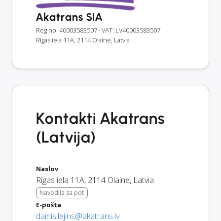
Akatrans SIA
Reg no: 40003583507
· VAT: LV40003583507
Rīgas iela 11A, 2114 Olaine, Latvia
Kontakti Akatrans
(Latvija)
Naslov
Rīgas iela 11A
,
2114
Olaine
,
Latvia
Navodila za pot
E-pošta
dainis.lejins@akatrans.lv