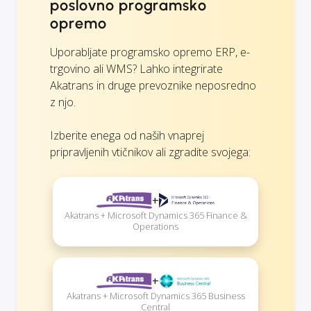
poslovno programsko
opremo
Uporabljate programsko opremo ERP, e-
trgovino ali WMS? Lahko integrirate
Akatrans in druge prevoznike neposredno
z njo.
Izberite enega od naših vnaprej
pripravljenih vtičnikov ali zgradite svojega:
+
Akatrans + Microsoft Dynamics 365 Finance &
Operations
+
Akatrans + Microsoft Dynamics 365 Business
Central