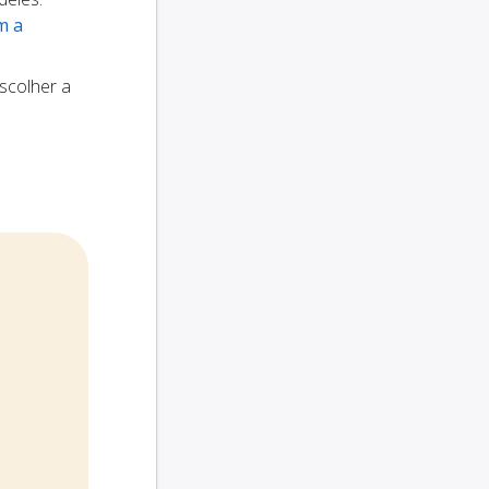
m a
scolher a