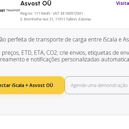
Asvost OÜ
Visita
Reg no: 11116645
· VAT: EE100972931
E. Bornhöhe tee 31, 11911 Tallinn, Estonia
ão perfeita de transporte de carga entre iScala e A
 preços, ETD, ETA, CO2; crie envios, etiquetas de envi
treamento e notificações personalizadas automatic
ctar iScala + Asvost OÜ
Agende uma demonstração g