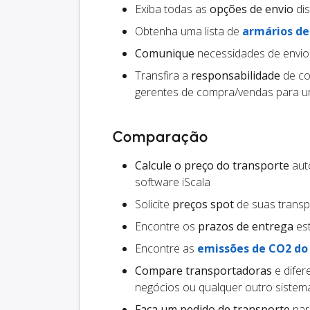
Exiba todas as
opções de envio
dis
Obtenha uma lista de
armários d
Comunique
necessidades de envio
Transfira a
responsabilidade
de co
gerentes de compra/vendas para um
Comparação
Calcule o preço do transporte
auto
software iScala
Solicite
preços spot
de suas trans
Encontre os
prazos de entrega
est
Encontre as
emissões de CO2 do
Compare transportadoras
e difer
negócios ou qualquer outro siste
Faça um pedido de transporte
par