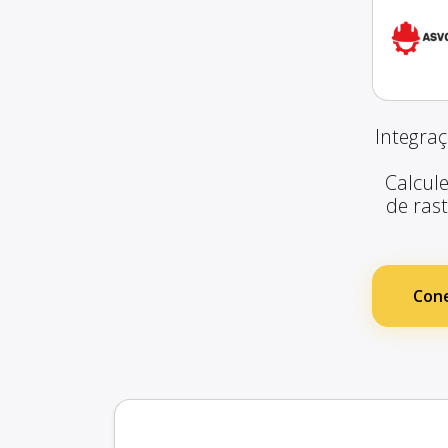
Integraç
Calcule
de ras
Cone