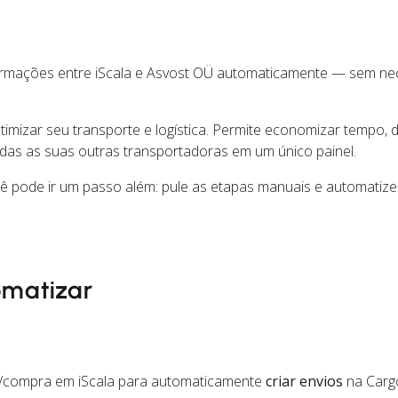
ormações entre iScala e Asvost OÜ automaticamente — sem ne
mizar seu transporte e logística. Permite economizar tempo, d
das as suas outras transportadoras em um único painel.
cê pode ir um passo além: pule as etapas manuais e automatiz
omatizar
/compra em iScala para automaticamente
criar envios
na Carg