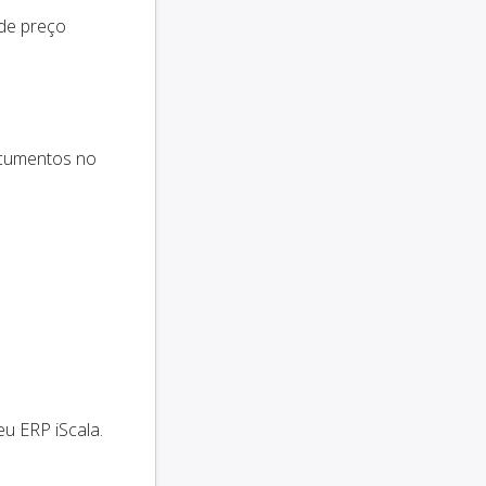
 de preço
ocumentos no
u ERP iScala.