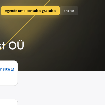
Agende uma consulta gratuita
Entrar
st OÜ
r site