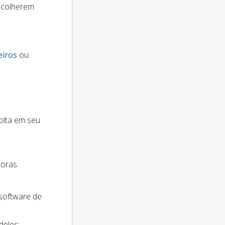
scolherem
eiros
ou
olta em seu
doras
 software de
deles: