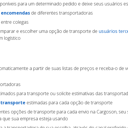
poníveis para um determinado pedido e deixe seus usuários e
e encomendas
de diferentes transportadoras
 entre colegas
mparar e escolher uma opção de transporte de
usuários terc
 logístico
maticamente a partir de suas listas de preços e receba-o de v
portadoras
imados para transporte ou solicite estimativas das transporta
 transporte
estimadas para cada opção de transporte
entes opções de transporte para cada envio na Cargoson, seu
ma que sua empresa esteja usando
a a transportadora de sua escolha, através do canal preferido 