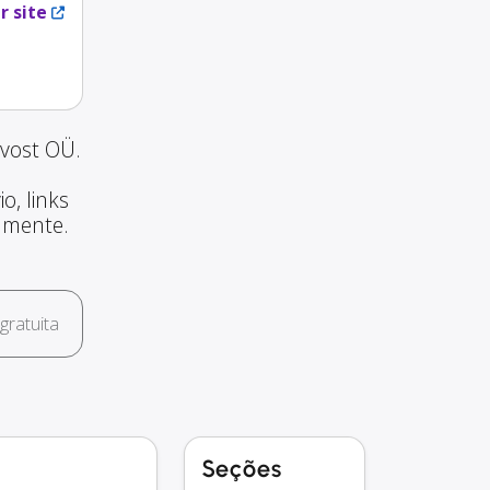
r site
svost OÜ.
o, links
amente.
ratuita
Seções