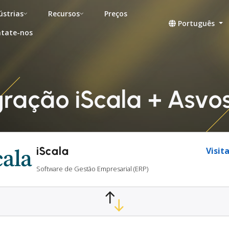
ústrias
Recursos
Preços
Português
tate-nos
gração iScala + Asvo
iScala
Visita
Software de Gestão Empresarial (ERP)