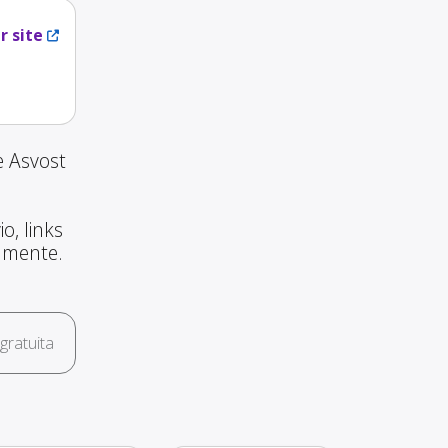
r site
e Asvost
o, links
amente.
ratuita