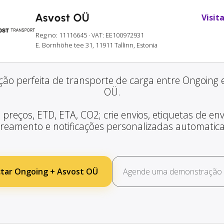
Asvost OÜ
Visita
Reg no: 11116645
· VAT: EE100972931
E. Bornhöhe tee 31, 11911 Tallinn, Estonia
ção perfeita de transporte de carga entre Ongoing 
OÜ.
 preços, ETD, ETA, CO2; crie envios, etiquetas de envi
treamento e notificações personalizadas automatic
tar Ongoing + Asvost OÜ
Agende uma demonstração g