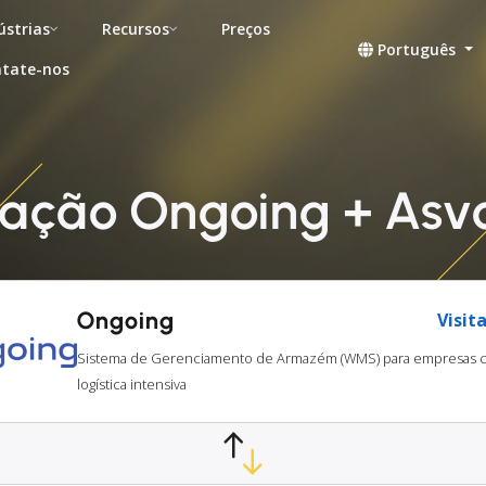
ústrias
Recursos
Preços
Português
tate-nos
ração Ongoing + Asv
Ongoing
Visita
Sistema de Gerenciamento de Armazém (WMS) para empresas 
logística intensiva