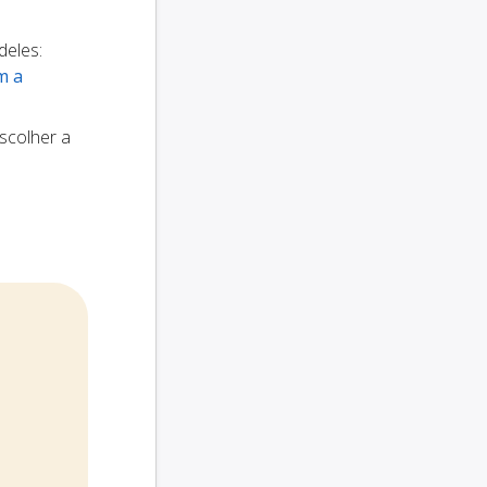
deles:
m a
scolher a