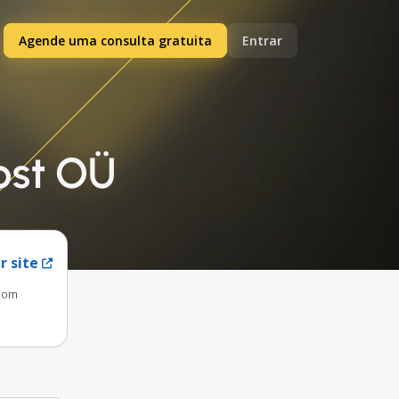
Agende uma consulta gratuita
Entrar
ost OÜ
r site
com