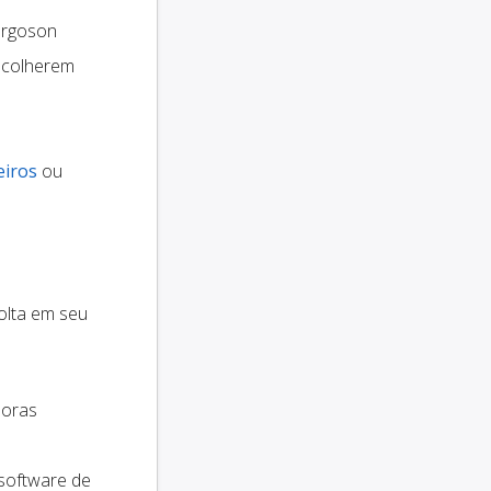
rgoson
scolherem
eiros
ou
olta em seu
doras
 software de