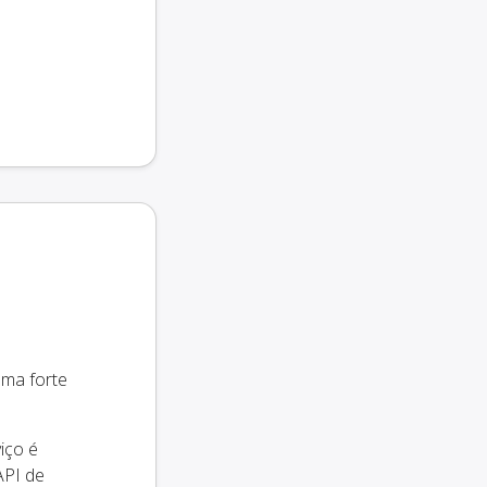
uma forte
iço é
API de