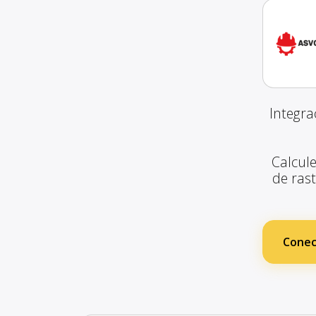
Integra
Calcule
de ras
Conec