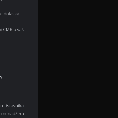
me dolaska
ni CMR u vaš
h
predstavnika.
og menadžera