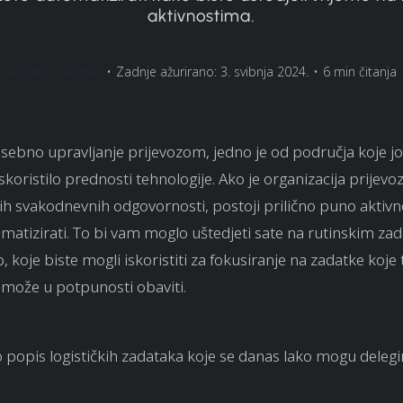
aktivnostima.
Rasmus Leichter
•
Zadnje ažurirano: 3. svibnja 2024.
•
6 min čitanja
osebno upravljanje prijevozom, jedno je od područja koje jo
skoristilo prednosti tehnologije. Ako je organizacija prijevo
ih svakodnevnih odgovornosti, postoji prilično puno aktivn
atizirati. To bi vam moglo uštedjeti sate na rutinskim za
 koje biste mogli iskoristiti za fokusiranje na zadatke koje
e može u potpunosti obaviti.
o popis logističkih zadataka koje se danas lako mogu delegi