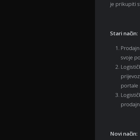
je prikupiti 
Stari način:
Prodajni
svoje p
Logisti
prijevoz
portale p
Logisti
prodajni
Novi način: