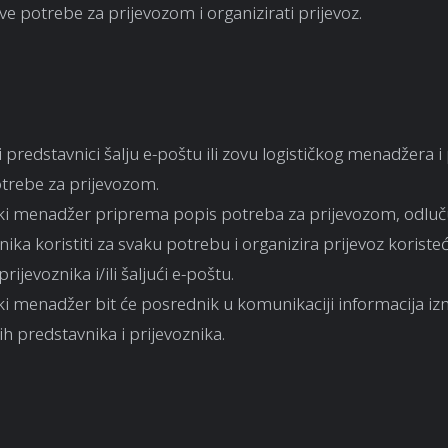
sve potrebe za prijevozom i organizirati prijevoz.
 predstavnici šalju e-poštu ili zovu logističkog menadžera 
otrebe za prijevozom.
čki menadžer priprema popis potreba za prijevozom, odluču
nika koristiti za svaku potrebu i organizira prijevoz koristeći
rijevoznika i/ili šaljući e-poštu.
čki menadžer bit će posrednik u komunikaciji informacija i
h predstavnika i prijevoznika.