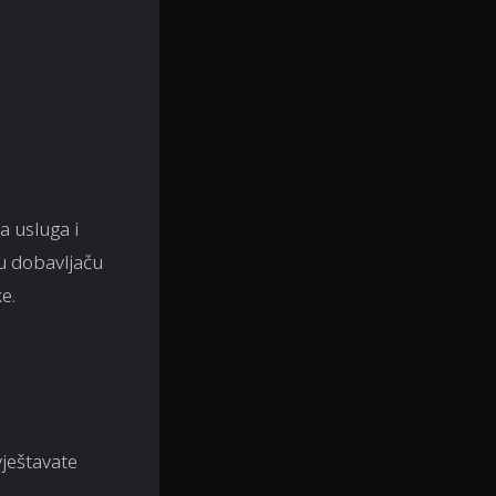
a usluga i
tu dobavljaču
e.
vještavate