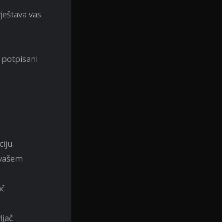
vještava vas
 potpisani
iju.
 vašem
ač
ljač