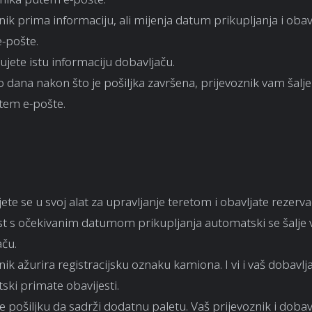
nik prima informaciju, ali mijenja datum prikupljanja i oba
-pošte.
ujete istu informaciju dobavljaču.
 dana nakon što je pošiljka završena, prijevoznik vam šalje
em e-pošte.
ujete se u svoj alat za upravljanje teretom i obavljate rezervac
st s očekivanim datumom prikupljanja automatski se šalje
aču.
nik ažurira registracijsku oznaku kamiona. I vi i vaš dobavlj
ski primate obavijesti.
e pošiljku da sadrži dodatnu paletu. Vaš prijevoznik i dobav