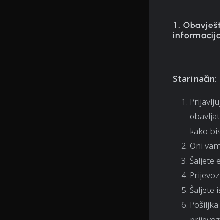
1. Obavješ
informacij
Stari način:
Prijavlj
obavljat
kako bis
Oni vam
Šaljete 
Prijevoz
Šaljete 
Pošiljka
prijevo