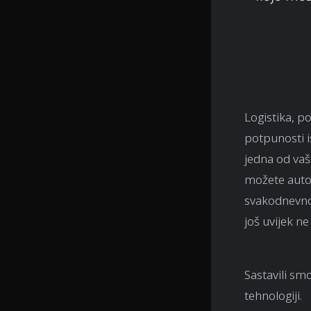
Logistika, p
potpunosti i
jedna od vaš
možete autom
svakodnevno,
još uvijek n
Sastavili sm
tehnologiji.