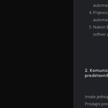
automat
Prijevoz
automat
Nakon št
softver 
2. Komunic
predstavni
Imate jednog
Prodajni pre