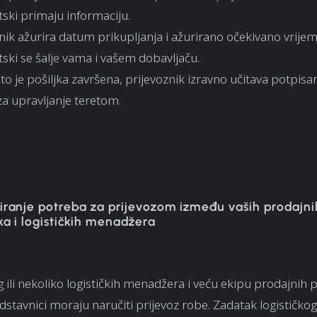
ski primaju informaciju.
nik ažurira datum prikupljanja i ažurirano očekivano vrije
ski se šalje vama i vašem dobavljaču.
o je pošiljka završena, prijevoznik izravno učitava potpisa
za upravljanje teretom.
iranje potreba za prijevozom između vaših prodajni
ka i logističkih menadžera
 ili nekoliko logističkih menadžera i veću ekipu prodajnih 
dstavnici moraju naručiti prijevoz robe. Zadatak logističk