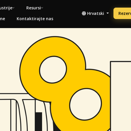
ustrije
Resursi
Hrvatski
Rezerv
ene
Kontaktirajte nas