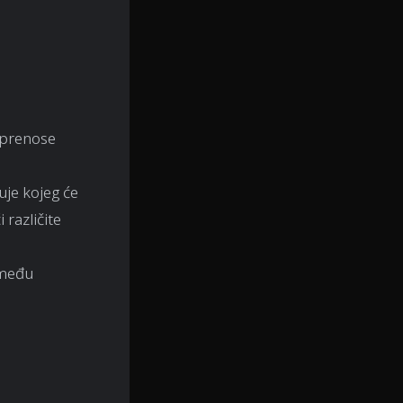
i prenose
je kojeg će
 različite
zmeđu