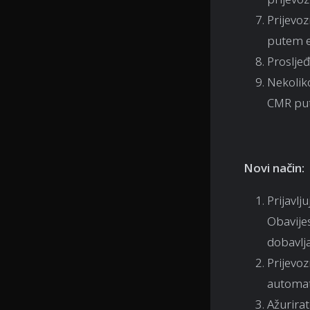
Prijevoz
putem e
Prosljeđ
Nekoliko
CMR put
Novi način:
Prijavlj
Obavije
dobavlj
Prijevoz
automat
Ažurirat