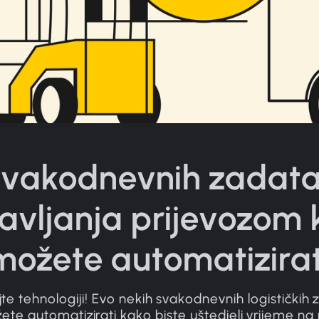
svakodnevnih zadat
avljanja prijevozom 
možete automatizirat
jte tehnologiji! Evo nekih svakodnevnih logističkih
ete automatizirati kako biste uštedjeli vrijeme na 