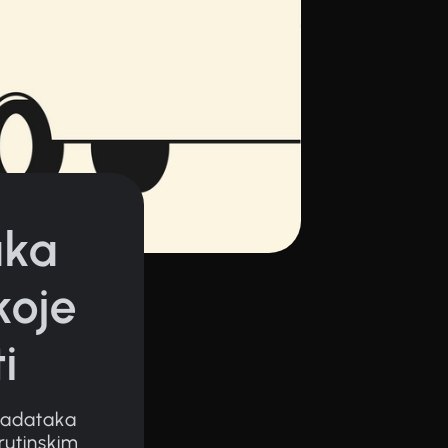
aka
koje
i
 zadataka
rutinskim