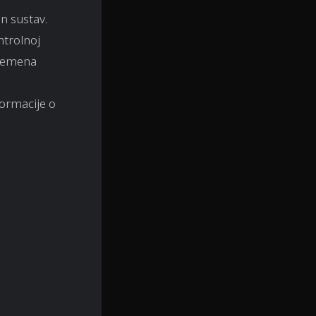
n sustav.
ntrolnoj
vremena
formacije o