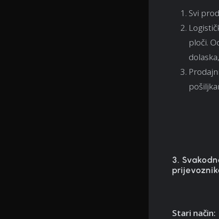
Svi prod
Logisti
ploči. O
dolaska
Prodajni
pošiljk
3. Svakodn
prijevoznik
Stari način: