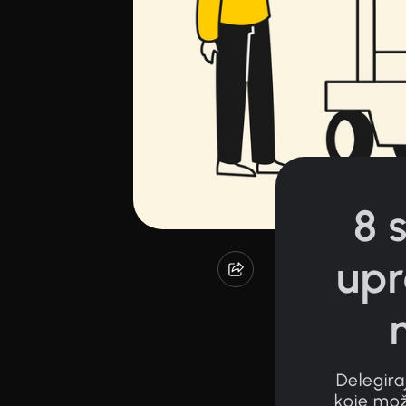
8 
upr
Delegira
koje mož