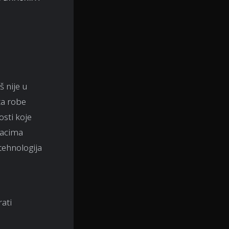
š nije u
za robe
osti koje
dacima
 tehnologija
rati