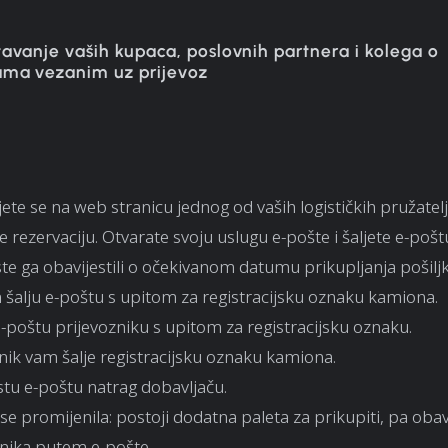
tavanje vaših kupaca, poslovnih partnera i kolega o
ama vezanim uz prijevoz
ujete se na web stranicu jednog od vaših logističkih pružatelj
e rezervaciju. Otvarate svoju uslugu e-pošte i šaljete e-poš
te ga obavijestili o očekivanom datumu prikupljanja pošiljk
 šalju e-poštu s upitom za registracijsku oznaku kamiona.
e-poštu prijevozniku s upitom za registracijsku oznaku.
nik vam šalje registracijsku oznaku kamiona.
istu e-poštu natrag dobavljaču.
 se promijenila: postoji dodatna paleta za prikupiti, pa oba
znika putem e-pošte.