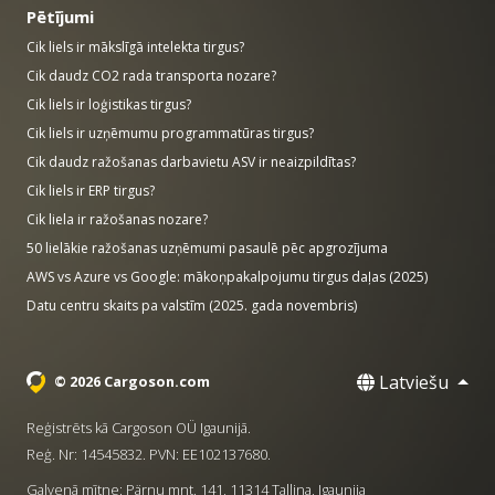
Pētījumi
Cik liels ir mākslīgā intelekta tirgus?
Cik daudz CO2 rada transporta nozare?
Cik liels ir loģistikas tirgus?
Cik liels ir uzņēmumu programmatūras tirgus?
Cik daudz ražošanas darbavietu ASV ir neaizpildītas?
Cik liels ir ERP tirgus?
Cik liela ir ražošanas nozare?
50 lielākie ražošanas uzņēmumi pasaulē pēc apgrozījuma
AWS vs Azure vs Google: mākoņpakalpojumu tirgus daļas (2025)
Datu centru skaits pa valstīm (2025. gada novembris)
Latviešu
© 2026 Cargoson.com
Reģistrēts kā Cargoson OÜ Igaunijā.
Reģ. Nr: 14545832. PVN: EE102137680.
Galvenā mītne: Pärnu mnt. 141, 11314 Tallina, Igaunija