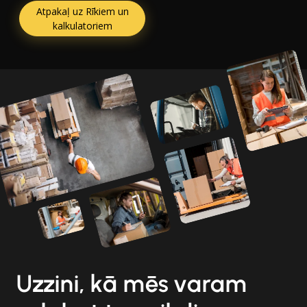
Atpakaļ uz Rīkiem un
kalkulatoriem
Uzzini, kā mēs varam