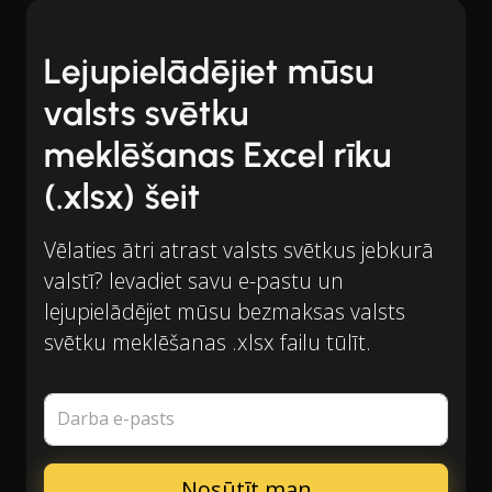
Lejupielādējiet mūsu
valsts svētku
meklēšanas Excel rīku
(.xlsx) šeit
Vēlaties ātri atrast valsts svētkus jebkurā
valstī? Ievadiet savu e-pastu un
lejupielādējiet mūsu bezmaksas valsts
svētku meklēšanas .xlsx failu tūlīt.
Darba e-pasts