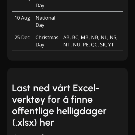
Day
10 Aug
National
Day
25 Dec
Christmas
AB, BC, MB, NB, NL, NS,
Day
NT, NU, PE, QC, SK, YT
Last ned vårt Excel-
verktøy for å finne
offentlige helligdager
(.xlsx) her