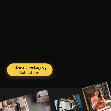
Tilbake til verktøy og
kalkulatorer