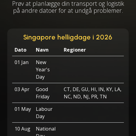
Prøv at planlægge din transport og logistik
på andre datoer for at undgå problemer.
Singapore helligdage i 2026
Dato
Navn
Regioner
01 Jan
New
Year's
Day
03 Apr
Good
CT, DE, GU, HI, IN, KY, LA,
Friday
NC, ND, NJ, PR, TN
01 May
Labour
Day
10 Aug
National