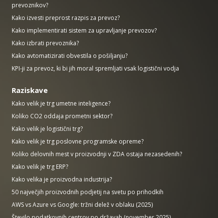
prevoznikov?
Kako izvesti preprost razpis za prevoz?
Kako implementirati sistem za upravljanje prevozov?
Kako izbrati prevoznika?
Kako avtomatizirati obvestila o pošiljanju?
KPI-ji za prevoz, ki bi jih moral spremljati vsak logistični vodja
Raziskave
Kako velik je trg umetne inteligence?
Koliko CO2 oddaja prometni sektor?
Kako velik je logistični trg?
Kako velik je trg poslovne programske opreme?
Koliko delovnih mest v proizvodnji v ZDA ostaja nezasedenih?
Kako velik je trg ERP?
Kako velika je proizvodna industrija?
50 največjih proizvodnih podjetij na svetu po prihodkih
AWS vs Azure vs Google: tržni delež v oblaku (2025)
Število podatkovnih centrov po državah (november 2025)