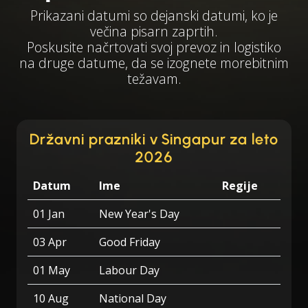
Prikazani datumi so dejanski datumi, ko je
večina pisarn zaprtih.
Poskusite načrtovati svoj prevoz in logistiko
na druge datume, da se izognete morebitnim
težavam.
Državni prazniki v Singapur za leto
2026
Datum
Ime
Regije
01 Jan
New Year's Day
03 Apr
Good Friday
01 May
Labour Day
10 Aug
National Day