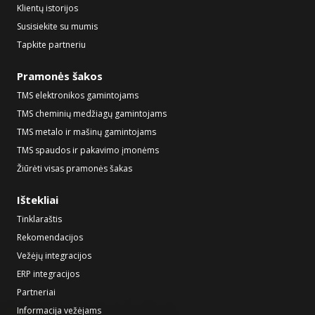
Klientų istorijos
Susisiekite su mumis
Tapkite partneriu
Pramonės šakos
TMS elektronikos gamintojams
TMS cheminių medžiagų gamintojams
TMS metalo ir mašinų gamintojams
TMS spaudos ir pakavimo įmonėms
Žiūrėti visas pramonės šakas
Ištekliai
Tinklaraštis
Rekomendacijos
Vežėjų integracijos
ERP integracijos
Partneriai
Informacija vežėjams