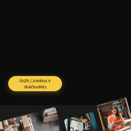
Grįžti į Įrankius ir
skaičiuokles