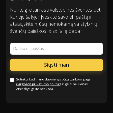
Norite greitai rasti valstybines šventes bet
kurioje šalyje? Įveskite savo el. paštą ir
atsisiųskite mūsų nemokamą valstybinių
švenčių paieškos .xlsx failą dabar.
Darbo el. paštas
Sutinku, kad mano duomenys būtų tvarkomi pagal
Cargoson privatumo politiką
ir gauti naujienas.
Atsisakyti galite bet kada.