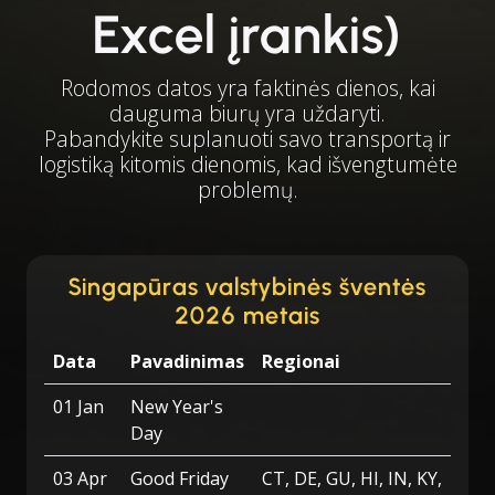
Excel įrankis)
Rodomos datos yra faktinės dienos, kai
dauguma biurų yra uždaryti.
Pabandykite suplanuoti savo transportą ir
logistiką kitomis dienomis, kad išvengtumėte
problemų.
Singapūras valstybinės šventės
2026 metais
Data
Pavadinimas
Regionai
01 Jan
New Year's
Day
03 Apr
Good Friday
CT, DE, GU, HI, IN, KY,