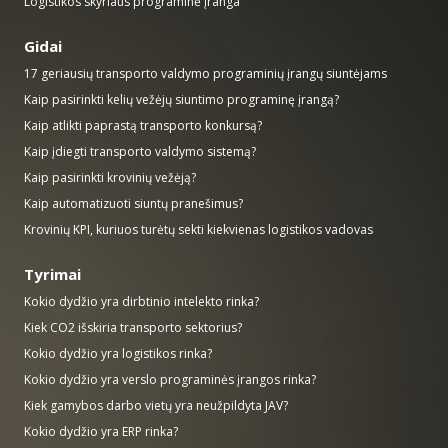
Logistikos skyriaus programinė įranga
Gidai
17 geriausių transporto valdymo programinių įrangų siuntėjams
Kaip pasirinkti kelių vežėjų siuntimo programinę įrangą?
Kaip atlikti paprastą transporto konkursą?
Kaip įdiegti transporto valdymo sistemą?
Kaip pasirinkti krovinių vežėją?
Kaip automatizuoti siuntų pranešimus?
Krovinių KPI, kuriuos turėtų sekti kiekvienas logistikos vadovas
Tyrimai
Kokio dydžio yra dirbtinio intelekto rinka?
Kiek CO2 išskiria transporto sektorius?
Kokio dydžio yra logistikos rinka?
Kokio dydžio yra verslo programinės įrangos rinka?
Kiek gamybos darbo vietų yra neužpildyta JAV?
Kokio dydžio yra ERP rinka?