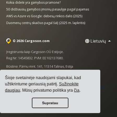
Kokia didelė yra gamybos pramonė?
50 didžiausių gamybos įmonių pasaulyje pagal pajamas
AWS vs Azure vs Google: debesų rinkos dalis (2025)
Duomenų centrų skaičius pagal šalį (2025 m. lapkritis)
Lietuvių
© 2026 Cargoson.com
Įregistruota kaip Cargoson OÜ Estijoje.
Reg Nr: 14545832. PVM: EE102137680.
Būstinė: Pärnu mnt. 141, 11314 Talinas, Estija
·
+372 5555 0028
hello@cargoson.com
Šioje svetainėje naudojami slapukai, kad
užtikrintume geriausią patirtį.
Sužinokite
Paslaugų teikimo sąlygos
|
Privatumo politika
|
Slapukų
daugiau
. Mūsų privatumo politika yra
čia
.
politika
Supratau