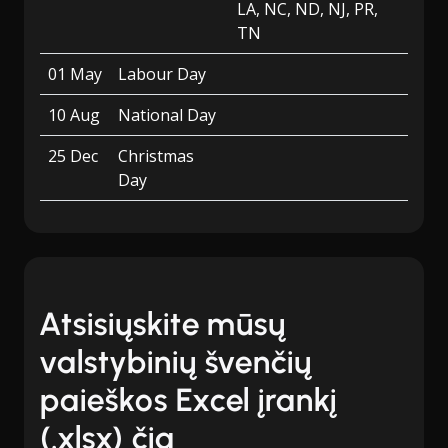
LA, NC, ND, NJ, PR,
TN
01 May
Labour Day
10 Aug
National Day
25 Dec
Christmas
Day
Atsisiųskite mūsų
valstybinių švenčių
paieškos Excel įrankį
(.xlsx) čia