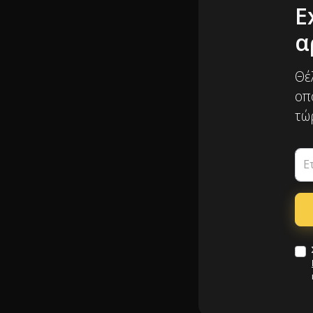
E
α
Θέ
οπ
τώ
Ε