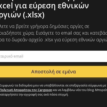
xcel για εύρεση εθνικών
ργιών (.xlsx)
λετε να βρείτε γρήγορα δημόσιες αργίες σε
οιαδήποτε χώρα; Εισάγετε το email σας και κατεβά
ρα το δωρεάν αρχείο .xlsx για εύρεση εθνικών αργι
ταιρικό email
Συμφωνώ τα δεδομένα μου να υποβάλλονται σε επεξεργασία σύμφωνα με 
Πολιτική Απορρήτου της Cargoson
και να λαμβάνω νέα του blog. Μπορείτ
καταργήσετε την εγγραφή σας ανά πάσα στιγμή.