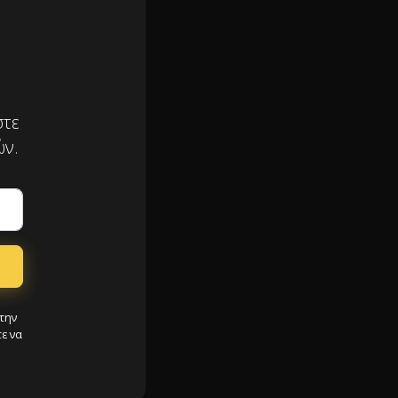
στε
ών.
την
ε να