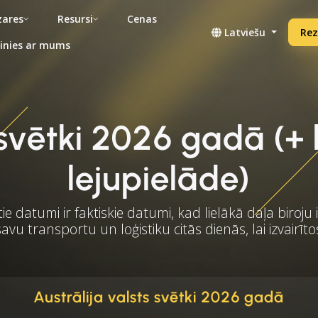
ares
Resursi
Cenas
Latviešu
Rez
inies ar mums
s svētki 2026 gadā (
lejupielāde)
ie datumi ir faktiskie datumi, kad lielākā daļa biroju ir
avu transportu un loģistiku citās dienās, lai izvair
Austrālija valsts svētki 2026 gadā