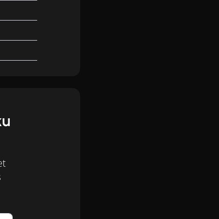
ku
et
s