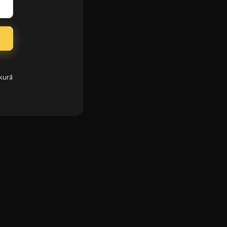
bkurā