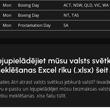
Mon
Boxing Day
ACT, NSW, QLD, VIC, WA
Mon
Boxing Day
NT, TAS
Mon
Proclamation Day
SA
ejupielādējiet mūsu valsts svēt
eklēšanas Excel rīku (.xlsx) šeit
aties ātri atrast valsts svētkus jebkurā valstī? Ievadi
vu e-pastu un lejupielādējiet mūsu bezmaksas valst
tku meklēšanas .xlsx failu tūlīt.