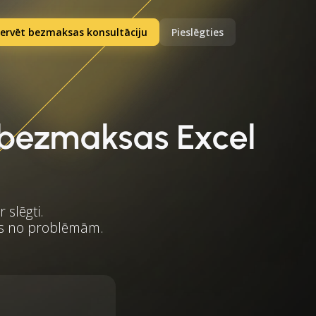
ervēt bezmaksas konsultāciju
Pieslēgties
+ bezmaksas Excel
 slēgti.
ītos no problēmām.