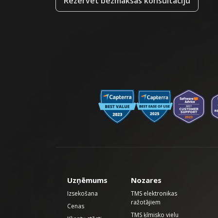
Rezervēt bezmaksas konsultāciju
Uzņēmums
Nozares
Izsekošana
TMS elektronikas
ražotājiem
Cenas
TMS ķīmisko vielu