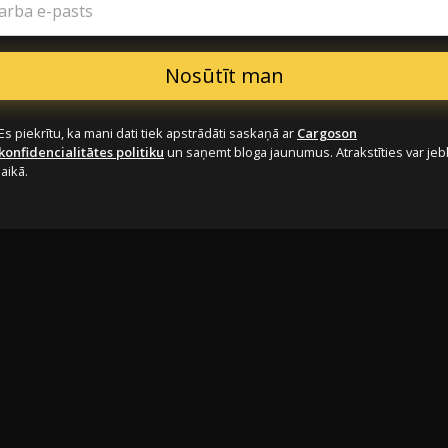
arba e-pasts
Es piekrītu, ka mani dati tiek apstrādāti saskaņā ar
Cargoson
konfidencialitātes politiku
un saņemt bloga jaunumus. Atrakstīties var je
laikā.