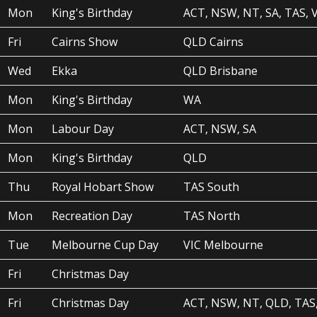
Mon
King's Birthday
ACT, NSW, NT, SA, TAS, 
Fri
Cairns Show
QLD Cairns
Wed
Ekka
QLD Brisbane
Mon
King's Birthday
WA
Mon
Labour Day
ACT, NSW, SA
Mon
King's Birthday
QLD
Thu
Royal Hobart Show
TAS South
Mon
Recreation Day
TAS North
Tue
Melbourne Cup Day
VIC Melbourne
Fri
Christmas Day
Fri
Christmas Day
ACT, NSW, NT, QLD, TAS,