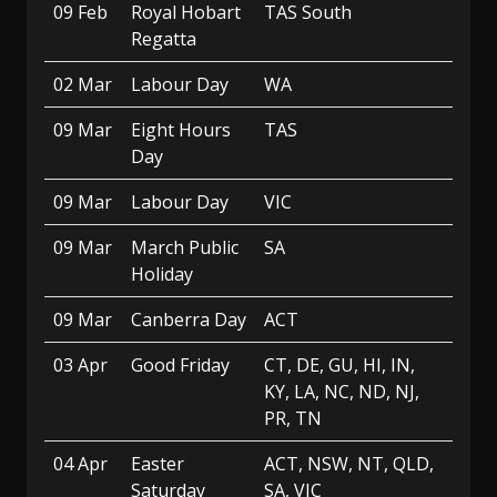
09 Feb
Royal Hobart
TAS South
Regatta
02 Mar
Labour Day
WA
09 Mar
Eight Hours
TAS
Day
09 Mar
Labour Day
VIC
09 Mar
March Public
SA
Holiday
09 Mar
Canberra Day
ACT
03 Apr
Good Friday
CT, DE, GU, HI, IN,
KY, LA, NC, ND, NJ,
PR, TN
04 Apr
Easter
ACT, NSW, NT, QLD,
Saturday
SA, VIC