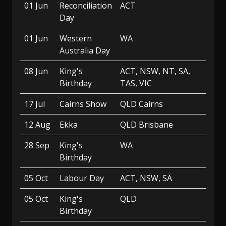
01 Jun
Reconciliation
ACT
Day
01 Jun
Western
WA
Australia Day
08 Jun
King's
ACT, NSW, NT, SA,
Birthday
TAS, VIC
17 Jul
Cairns Show
QLD Cairns
12 Aug
Ekka
QLD Brisbane
28 Sep
King's
WA
Birthday
05 Oct
Labour Day
ACT, NSW, SA
05 Oct
King's
QLD
Birthday