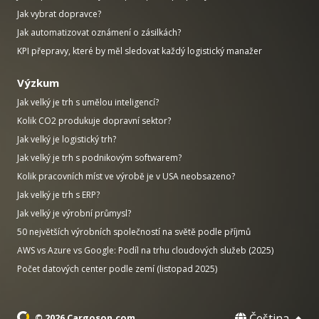
Jak vybrat dopravce?
Jak automatizovat oznámení o zásilkách?
KPI přepravy, které by měl sledovat každý logistický manažer
Výzkum
Jak velký je trh s umělou inteligencí?
Kolik CO2 produkuje dopravní sektor?
Jak velký je logistický trh?
Jak velký je trh s podnikovým softwarem?
Kolik pracovních míst ve výrobě je v USA neobsazeno?
Jak velký je trh s ERP?
Jak velký je výrobní průmysl?
50 největších výrobních společností na světě podle příjmů
AWS vs Azure vs Google: Podíl na trhu cloudových služeb (2025)
Počet datových center podle zemí (listopad 2025)
Čeština
© 2026 Cargoson.com