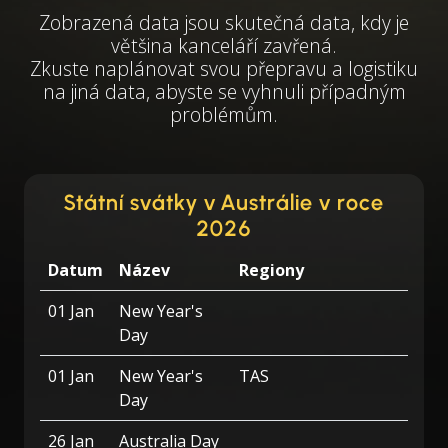
Zobrazená data jsou skutečná data, kdy je
většina kanceláří zavřená.
Zkuste naplánovat svou přepravu a logistiku
na jiná data, abyste se vyhnuli případným
problémům.
Státní svátky v Austrálie v roce
2026
Datum
Název
Regiony
01 Jan
New Year's
Day
01 Jan
New Year's
TAS
Day
26 Jan
Australia Day