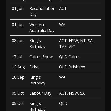
01 Jun
Reconciliation
ACT
Day
01 Jun
Western
WA
Australia Day
08 Jun
King's
ACT, NSW, NT, SA,
Birthday
TAS, VIC
17 Jul
Cairns Show
QLD Cairns
12 Aug
Ekka
QLD Brisbane
28 Sep
King's
WA
Birthday
05 Oct
Labour Day
ACT, NSW, SA
05 Oct
King's
QLD
Birthday