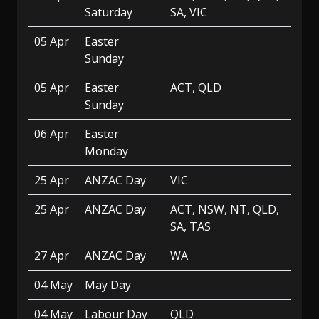
Saturday
SA, VIC
05 Apr
Easter
Sunday
05 Apr
Easter
ACT, QLD
Sunday
06 Apr
Easter
Monday
25 Apr
ANZAC Day
VIC
25 Apr
ANZAC Day
ACT, NSW, NT, QLD,
SA, TAS
27 Apr
ANZAC Day
WA
04 May
May Day
04 May
Labour Day
QLD