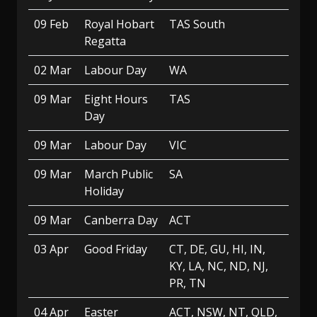
09 Feb
Royal Hobart
TAS South
Regatta
02 Mar
Labour Day
WA
09 Mar
Eight Hours
TAS
Day
09 Mar
Labour Day
VIC
09 Mar
March Public
SA
Holiday
09 Mar
Canberra Day
ACT
03 Apr
Good Friday
CT, DE, GU, HI, IN,
KY, LA, NC, ND, NJ,
PR, TN
04 Apr
Easter
ACT, NSW, NT, QLD,