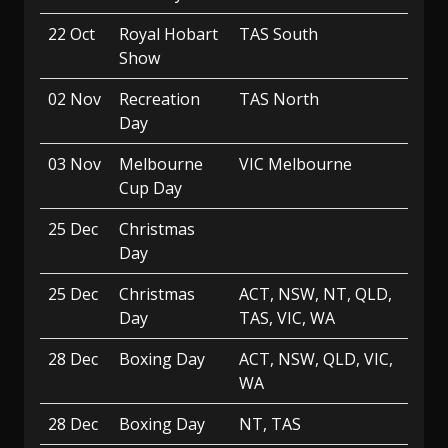
22 Oct
Royal Hobart
TAS South
Show
02 Nov
Recreation
TAS North
Day
03 Nov
Melbourne
VIC Melbourne
Cup Day
25 Dec
Christmas
Day
25 Dec
Christmas
ACT, NSW, NT, QLD,
Day
TAS, VIC, WA
28 Dec
Boxing Day
ACT, NSW, QLD, VIC,
WA
28 Dec
Boxing Day
NT, TAS