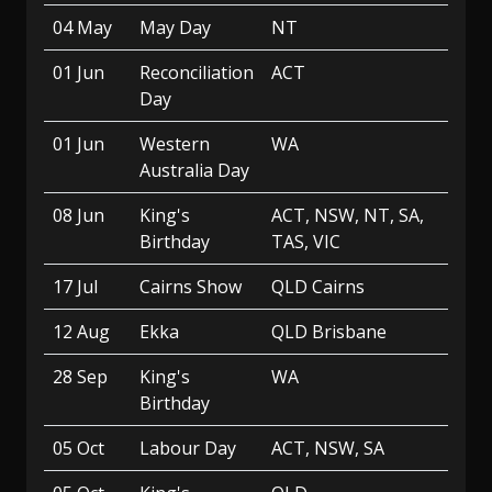
04 May
May Day
NT
01 Jun
Reconciliation
ACT
Day
01 Jun
Western
WA
Australia Day
08 Jun
King's
ACT, NSW, NT, SA,
Birthday
TAS, VIC
17 Jul
Cairns Show
QLD Cairns
12 Aug
Ekka
QLD Brisbane
28 Sep
King's
WA
Birthday
05 Oct
Labour Day
ACT, NSW, SA