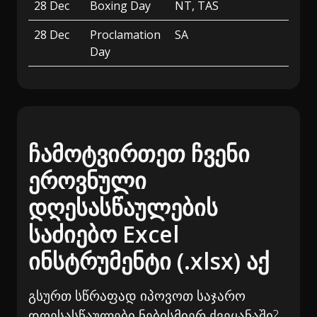
28 Dec
Boxing Day
NT, TAS
28 Dec
Proclamation
SA
Day
ჩამოტვირთეთ ჩვენი
ეროვნული
დღესასწაულების
საძიებო Excel
ინსტრუმენტი (.xlsx) აქ
გსურთ სწრაფად იპოვოთ საჯარო
დღესასწაულები ნებისმიერ ქვეყანაში?