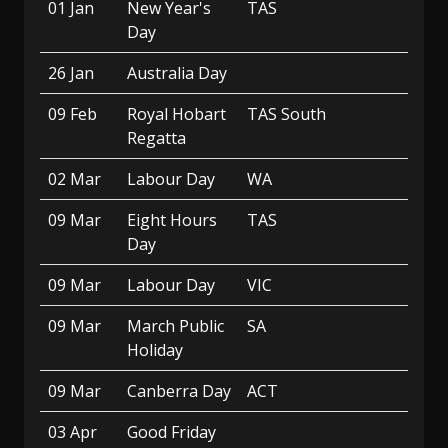
01 Jan
New Year's
TAS
Day
26 Jan
Australia Day
09 Feb
Royal Hobart
TAS South
Regatta
02 Mar
Labour Day
WA
09 Mar
Eight Hours
TAS
Day
09 Mar
Labour Day
VIC
09 Mar
March Public
SA
Holiday
09 Mar
Canberra Day
ACT
03 Apr
Good Friday