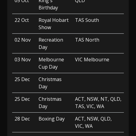
05 Oct
King's
QLD
Birthday
22 Oct
Royal Hobart
TAS South
Show
02 Nov
Recreation
TAS North
Day
03 Nov
Melbourne
VIC Melbourne
Cup Day
25 Dec
Christmas
Day
25 Dec
Christmas
ACT, NSW, NT, QLD,
Day
TAS, VIC, WA
28 Dec
Boxing Day
ACT, NSW, QLD,
VIC, WA