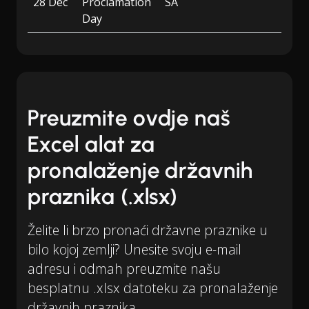
28 Dec
Proclamation
SA
Day
Preuzmite ovdje naš
Excel alat za
pronalaženje državnih
praznika (.xlsx)
Želite li brzo pronaći državne praznike u
bilo kojoj zemlji? Unesite svoju e-mail
adresu i odmah preuzmite našu
besplatnu .xlsx datoteku za pronalaženje
državnih praznika.