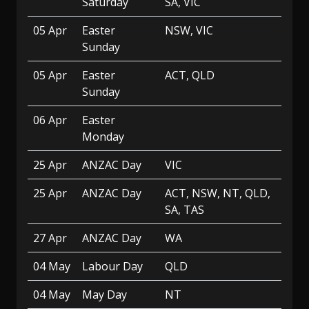
Saturday
SA, VIC
05 Apr
Easter
NSW, VIC
Sunday
05 Apr
Easter
ACT, QLD
Sunday
06 Apr
Easter
Monday
25 Apr
ANZAC Day
VIC
25 Apr
ANZAC Day
ACT, NSW, NT, QLD,
SA, TAS
27 Apr
ANZAC Day
WA
04 May
Labour Day
QLD
04 May
May Day
NT