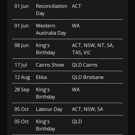
01 Jun
Reconciliation
ACT
Day
01 Jun
Western
WA
Australia Day
08 Jun
King's
ACT, NSW, NT, SA,
Birthday
TAS, VIC
17 Jul
Cairns Show
QLD Cairns
12 Aug
Ekka
QLD Brisbane
28 Sep
King's
WA
Birthday
05 Oct
Labour Day
ACT, NSW, SA
05 Oct
King's
QLD
Birthday