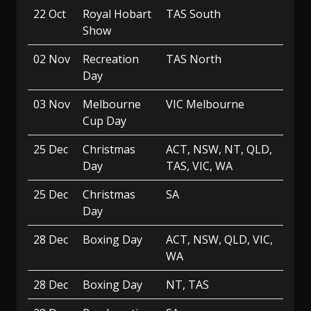
22 Oct
Royal Hobart
TAS South
Show
02 Nov
Recreation
TAS North
Day
03 Nov
Melbourne
VIC Melbourne
Cup Day
25 Dec
Christmas
ACT, NSW, NT, QLD,
Day
TAS, VIC, WA
25 Dec
Christmas
SA
Day
28 Dec
Boxing Day
ACT, NSW, QLD, VIC,
WA
28 Dec
Boxing Day
NT, TAS