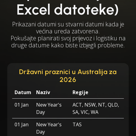
Excel datoteke)
Prikazani datumi su stvarni datumi kada je
većina ureda zatvorena.
Pokušajte planirati svoj prijevoz i logistiku na
druge datume kako biste izbjegli probleme.
Državni praznici u Australija za
2026
Datum
Naziv
Regije
01 Jan
New Year's
ACT, NSW, NT, QLD,
Day
SA, VIC, WA
01 Jan
New Year's
TAS
Day