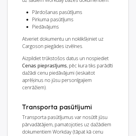
uz šādiem Workday bāzes dokumentiem:
Pārdošanas pasūtījums
Pirkuma pasūtījums
Piedāvājums
Atveriet dokumentu un noklikšķiniet uz
Cargoson piegādes izvēlnes.
Aizpildiet trūkstošos datus un nospiediet
Cenas pieprasījums
, pēc kura tiks parādīti
dažādi cenu piedāvājumi (ieskaitot
aprēķinus no jūsu personīgajiem
cenrāžiem).
Transporta pasūtījumi
Transporta pasūtījumus var nosūtīt jūsu
pārvadātājiem, pamatojoties uz dažādiem
dokumentiem Workday (tāpat kā cenu