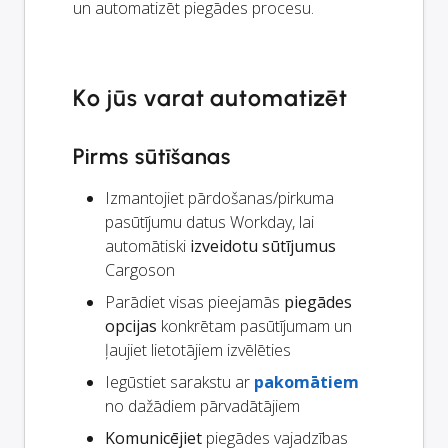
un automatizēt piegādes procesu.
Ko jūs varat automatizēt
Pirms sūtīšanas
Izmantojiet pārdošanas/pirkuma
pasūtījumu datus Workday, lai
automātiski
izveidotu sūtījumus
Cargoson
Parādiet visas pieejamās
piegādes
opcijas
konkrētam pasūtījumam un
ļaujiet lietotājiem izvēlēties
Iegūstiet sarakstu ar
pakomātiem
no dažādiem pārvadātājiem
Komunicējiet
piegādes vajadzības