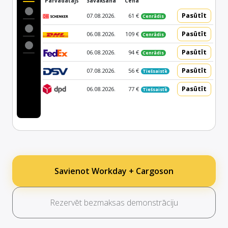
Pārvadātājs
Savākšana
Cena
Pasūtīt
07.08.2026.
61 €
Cenrādis
Pasūtīt
06.08.2026.
109 €
Cenrādis
Pasūtīt
06.08.2026.
94 €
Cenrādis
Pasūtīt
07.08.2026.
56 €
Tiešsaistē
Pasūtīt
06.08.2026.
77 €
Tiešsaistē
Savienot Workday + Cargoson
Rezervēt bezmaksas demonstrāciju