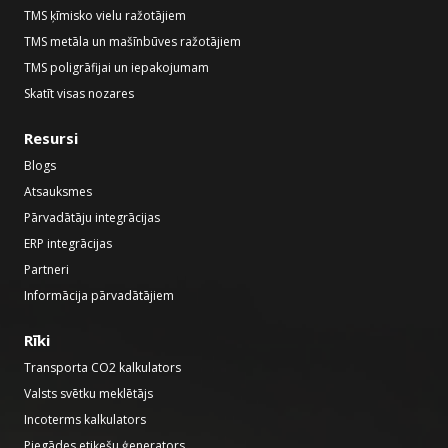
TMS ķīmisko vielu ražotājiem
TMS metāla un mašīnbūves ražotājiem
TMS poligrāfijai un iepakojumam
Skatīt visas nozares
Resursi
Blogs
Atsauksmes
Pārvadātāju integrācijas
ERP integrācijas
Partneri
Informācija pārvadātājiem
Rīki
Transporta CO2 kalkulators
Valsts svētku meklētājs
Incoterms kalkulators
Piegādes etiķešu ģenerators