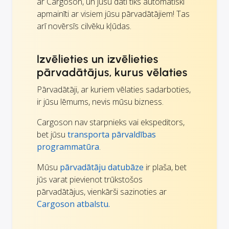
ar Cargoson, un jūsu dati tiks automātiski
apmainīti ar visiem jūsu pārvadātājiem! Tas
arī novērsīs cilvēku kļūdas.
Izvēlieties un izvēlieties
pārvadātājus, kurus vēlaties
Pārvadātāji, ar kuriem vēlaties sadarboties,
ir jūsu lēmums, nevis mūsu bizness.
Cargoson nav starpnieks vai ekspeditors,
bet jūsu
transporta pārvaldības
programmatūra
.
Mūsu
pārvadātāju datubāze
ir plaša, bet
jūs varat pievienot trūkstošos
pārvadātājus, vienkārši sazinoties ar
Cargoson atbalstu.