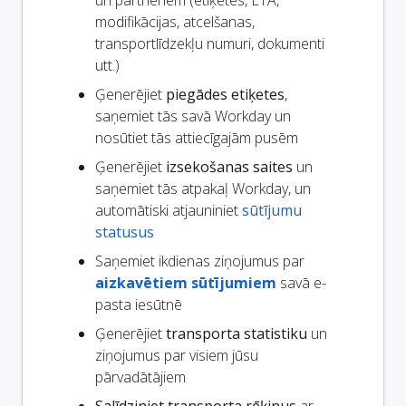
un partneriem (etiķetes, ETA,
modifikācijas, atcelšanas,
transportlīdzekļu numuri, dokumenti
utt.)
Ģenerējiet
piegādes etiķetes
,
saņemiet tās savā Workday un
nosūtiet tās attiecīgajām pusēm
Ģenerējiet
izsekošanas saites
un
saņemiet tās atpakaļ Workday, un
automātiski atjauniniet
sūtījumu
statusus
Saņemiet ikdienas ziņojumus par
aizkavētiem sūtījumiem
savā e-
pasta iesūtnē
Ģenerējiet
transporta statistiku
un
ziņojumus par visiem jūsu
pārvadātājiem