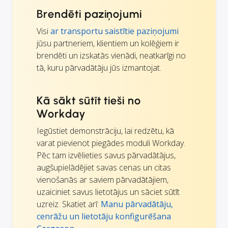
Brendēti paziņojumi
Visi
ar transportu saistītie paziņojumi
jūsu partneriem, klientiem un kolēģiem ir
brendēti un izskatās vienādi, neatkarīgi no
tā, kuru pārvadātāju jūs izmantojat.
Kā sākt sūtīt tieši no
Workday
Iegūstiet demonstrāciju, lai redzētu, kā
varat pievienot piegādes moduli Workday.
Pēc tam izvēlieties savus pārvadātājus,
augšupielādējiet savas cenas un citas
vienošanās ar saviem pārvadātājiem,
uzaiciniet savus lietotājus un sāciet sūtīt
uzreiz. Skatiet arī:
Manu pārvadātāju,
cenrāžu un lietotāju konfigurēšana