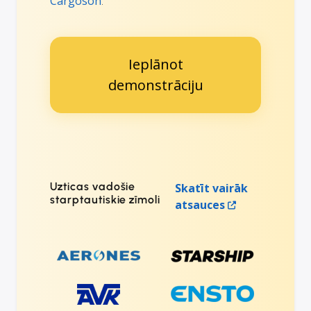
Cargoson
.
Ieplānot
demonstrāciju
Uzticas vadošie
Skatīt vairāk
starptautiskie zīmoli
atsauces