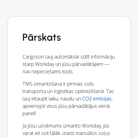
Pārskats
Cargoson ļauj automātiski sūtīt informāciju
starp Workday un jūsu pārvadātājiem —
nav nepieciešams kods.
TMS izmantošana ir pirmais solis
transporta un loģistikas optimizēšanā. Tas
ļauj ietaupīt laiku, naudu un
CO2 emisijas
,
apvienojot visus jūsu pārvadātājus vienā
panelī.
Ja jūsu uzņēmums izmanto Workday, jūs
varat iet soli tālāk: izlaist manuālos soļus