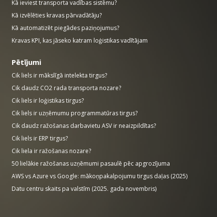
Kā ieviest transporta vadības sistēmu?
Kā izvēlēties kravas pārvadātāju?
Kā automatizēt piegādes paziņojumus?
Kravas KPI, kas jāseko katram loģistikas vadītājam
Pētījumi
Cik liels ir mākslīgā intelekta tirgus?
Cik daudz CO2 rada transporta nozare?
Cik liels ir loģistikas tirgus?
Cik liels ir uzņēmumu programmatūras tirgus?
Cik daudz ražošanas darbavietu ASV ir neaizpildītas?
Cik liels ir ERP tirgus?
Cik liela ir ražošanas nozare?
50 lielākie ražošanas uzņēmumi pasaulē pēc apgrozījuma
AWS vs Azure vs Google: mākoņpakalpojumu tirgus daļas (2025)
Datu centru skaits pa valstīm (2025. gada novembris)