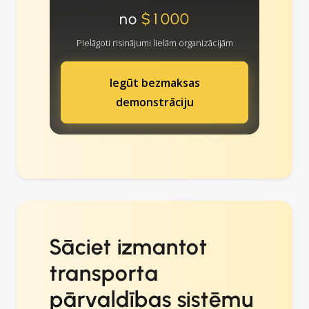
no
$1000
Pielāgoti risinājumi lielām organizācijām
Iegūt bezmaksas
demonstrāciju
Sāciet izmantot
transporta
pārvaldības sistēmu