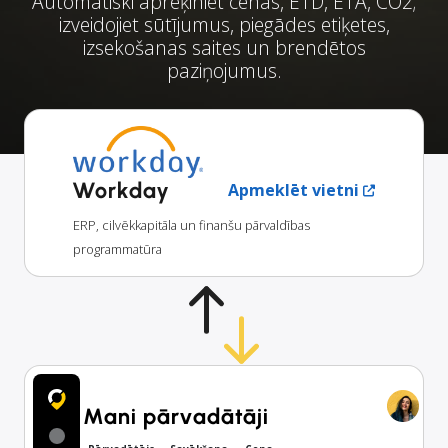
Automātiski aprēķiniet cenas, ETD, ETA, CO2;
izveidojiet sūtījumus, piegādes etiķetes,
izsekošanas saites un brendētos
paziņojumus.
Workday
Apmeklēt vietni
ERP, cilvēkkapitāla un finanšu pārvaldības
programmatūra
Mani pārvadātāji