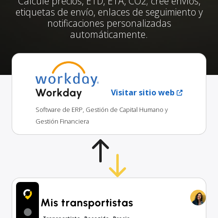
Calcule precios, ETD, ETA, CO2; cree envíos,
etiquetas de envío, enlaces de seguimiento y
notificaciones personalizadas
automáticamente.
Workday
Visitar sitio web
Software de ERP, Gestión de Capital Humano y
Gestión Financiera
Mis transportistas