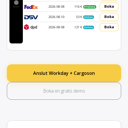
Boka
2026-08-08
116 €
Prislista
Boka
2026-08-10
53 €
Online
Boka
2026-08-08
121 €
Online
Anslut Workday + Cargoson
Boka en gratis demo