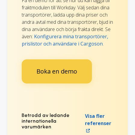
Få en demo för att se hur du kan lägga till
fraktmodulen till Workday. Välj sedan dina
transportörer, ladda upp dina priser och
andra avtal med dina transportörer, bjud in
dina användare och börja frakta direkt. Se
även:
Konfigurera mina transportörer,
prislistor och användare i Cargoson
.
Boka en demo
Betrodd av ledande
Visa fler
internationella
referenser
varumärken