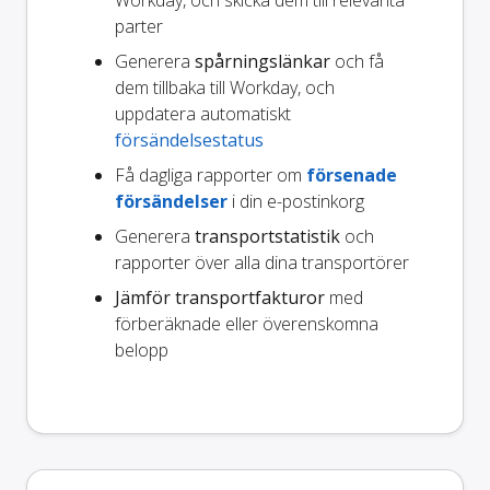
Workday, och skicka dem till relevanta
parter
Generera
spårningslänkar
och få
dem tillbaka till Workday, och
uppdatera automatiskt
försändelsestatus
Få dagliga rapporter om
försenade
försändelser
i din e-postinkorg
Generera
transportstatistik
och
rapporter över alla dina transportörer
Jämför transportfakturor
med
förberäknade eller överenskomna
belopp