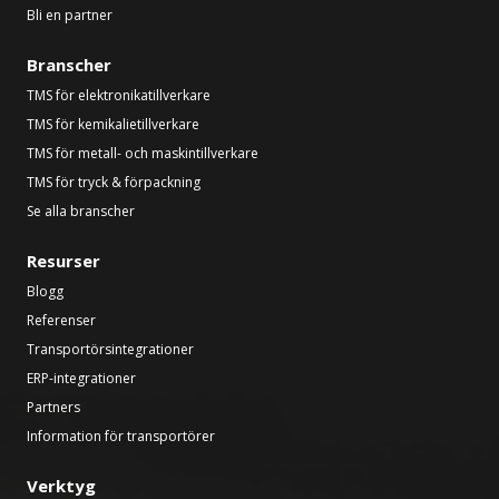
Bli en partner
Branscher
TMS för elektronikatillverkare
TMS för kemikalietillverkare
TMS för metall- och maskintillverkare
TMS för tryck & förpackning
Se alla branscher
Resurser
Blogg
Referenser
Transportörsintegrationer
ERP-integrationer
Partners
Information för transportörer
Verktyg