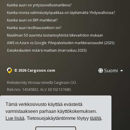
Kuinka suuri on yrityssovellusmarkkina?
Kuinka monta valmistustyöpaikkaa on täyttämättä Yhdysvalloissa?
Kuinka suuri on ERP-markkinat?
Kuinka suuri teollisuussektori on?
Maailman 50 suurinta tuotantoyhtiötä liikevaihdon mukaan
AWS vs Azure vs Google: Pilvipalveluiden markkinaosuudet (2025)
Datakeskusten määrä maittain (marraskuu 2025)
Suomi
© 2026 Cargoson.com
Rekisteröity Virossa nimellä Cargoson OÜ.
Rek.nro: 14545832. ALV: EE102137680.
Pääkonttori: Pärnu mnt. 141, 11314 Tallinna, Viro
Tämä verkkosivusto käyttää evästeitä
·
+372 5555 0028
hello@cargoson.com
varmistaakseen parhaan käyttökokemuksen.
Lue lisää
. Tietosuojakäytäntömme löytyy
täältä
.
Käyttöehdot
|
Tietosuojakäytäntö
|
Evästekäytäntö