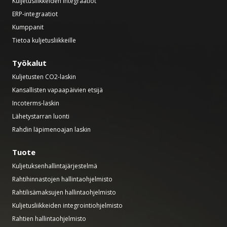
Kuljetusliikkeiden integraatiot
ERP-integraatiot
Kumppanit
Tietoa kuljetusliikkeille
Työkalut
Kuljetusten CO2-laskin
Kansallisten vapaapäivien etsijä
Incoterms-laskin
Lähetystarran luonti
Rahdin läpimenoajan laskin
Tuote
Kuljetuksenhallintajärjestelmä
Rahtihinnastojen hallintaohjelmisto
Rahtilisämaksujen hallintaohjelmisto
Kuljetusliikkeiden integrointiohjelmisto
Rahtien hallintaohjelmisto