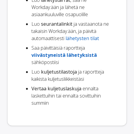
Luo
lähetystarrat
, saa ne
Workday:ään ja lähetä ne
asiaankuuluville osapuolille
Luo
seurantalinkit
ja vastaanota ne
takaisin Workday:ään, ja päivitä
automaattisesti
lähetysten tilat
Saa päivittäisiä raportteja
viivästyneistä lähetyksistä
sähköpostiisi
Luo
kuljetustilastoja
ja raportteja
kaikista kuljetusliikkeistäsi
Vertaa kuljetuslaskuja
ennalta
laskettuihin tai ennalta sovittuihin
summiin