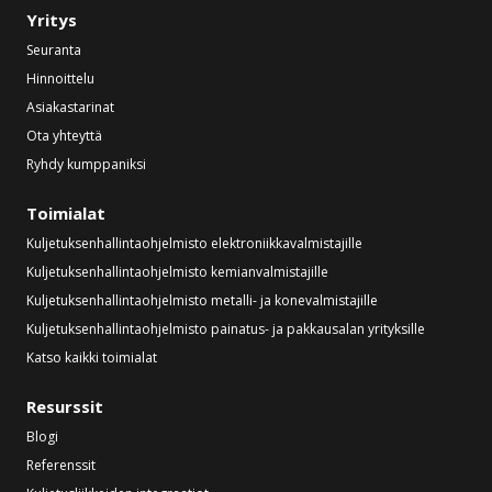
Yritys
Seuranta
Hinnoittelu
Asiakastarinat
Ota yhteyttä
Ryhdy kumppaniksi
Toimialat
Kuljetuksenhallintaohjelmisto elektroniikkavalmistajille
Kuljetuksenhallintaohjelmisto kemianvalmistajille
Kuljetuksenhallintaohjelmisto metalli- ja konevalmistajille
Kuljetuksenhallintaohjelmisto painatus- ja pakkausalan yrityksille
Katso kaikki toimialat
Resurssit
Blogi
Referenssit