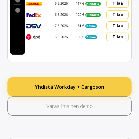
Tilaa
6.8.2026
117 €
Hinnasto
Tilaa
6.8.2026
120 €
Hinnasto
Tilaa
7.8.2026
81 €
Online
Tilaa
6.8.2026
109 €
Online
Yhdistä Workday + Cargoson
Varaa ilmainen demo