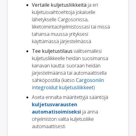
Vertaile kuljetusliikkeitä
ja eri
kuljetusvaihtoehtoja jokaiselle
lähetykselle Cargosonissa,
liiketoimintaohjelmistossasi tai missä
tahansa muussa yrityksesi
käyttämässä järjestelmässä
Tee kuljetustilaus
valitsemallesi
kuljetusliikkeelle heidän suosimansa
kanavan kautta: suoraan heidän
järjestelmäänsä tai automaattisella
sähköpostilla (katso
Cargosoniin
integroidut kuljetusliikkeet
)
Aseta ennalta määritettyjä sääntöjä
kuljetusvarausten
automatisoimiseksi
ja anna
ohjelmiston valita kuljetusliike
automaattisesti