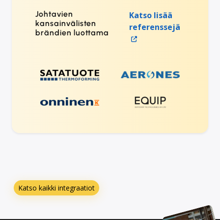
Johtavien
Katso lisää
kansainvälisten
referenssejä
brändien luottama
Katso kaikki integraatiot