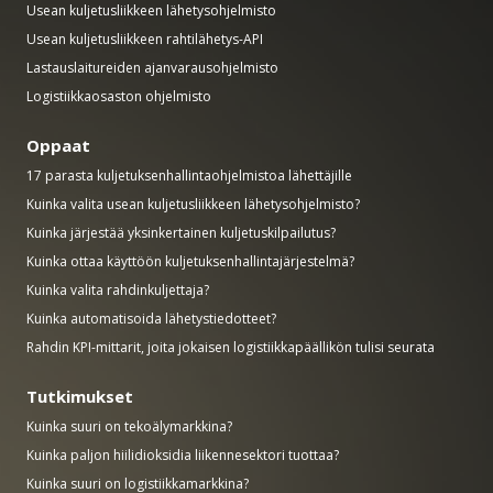
Usean kuljetusliikkeen lähetysohjelmisto
Usean kuljetusliikkeen rahtilähetys-API
Lastauslaitureiden ajanvarausohjelmisto
Logistiikkaosaston ohjelmisto
Oppaat
17 parasta kuljetuksenhallintaohjelmistoa lähettäjille
Kuinka valita usean kuljetusliikkeen lähetysohjelmisto?
Kuinka järjestää yksinkertainen kuljetuskilpailutus?
Kuinka ottaa käyttöön kuljetuksenhallintajärjestelmä?
Kuinka valita rahdinkuljettaja?
Kuinka automatisoida lähetystiedotteet?
Rahdin KPI-mittarit, joita jokaisen logistiikkapäällikön tulisi seurata
Tutkimukset
Kuinka suuri on tekoälymarkkina?
Kuinka paljon hiilidioksidia liikennesektori tuottaa?
Kuinka suuri on logistiikkamarkkina?