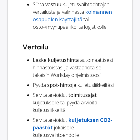
Siirrä
vastuu
kuljetusvaihtoehtojen
vertailusta ja valinnasta
kolmannen
osapuolen käyttäjiltä
tai
osto-/myyntipäälliköiltä logistikolle
Vertailu
Laske kuljetushinta
automaattisesti
hinnastoistasi ja vastaanota se
takaisin Workday ohjelmistoosi
Pyydä
spot-hintoja
kuljetusliikkeiltäsi
Selvitä arvioidut
toimitusajat
kuljetukselle tai pyydä arvioita
kuljetusliikkeiltä
Selvitä arvioidut
kuljetuksen CO2-
päästöt
jokaiselle
kuljetusvaihtoehdolle