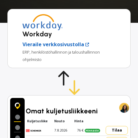
Workday
Vieraile verkkosivustolla
ERP, henkilöstöhallinnon ja taloushallinnon
ohjelmisto
Omat kuljetusliikkeeni
Kuljetusliike
Nouto
Hinta
Tilaa
7.8.2026
76 €
Hinnasto