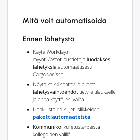
Mitä voit automatisoida
Ennen lähetystä
Käytä Workday:n
myynti-/ostotilaustietoja
luodaksesi
lähetyksiä
automaattisesti
Cargosonissa
Näytä kaikki saatavilla olevat
lähetysvaihtoehdot
tietylle tilaukselle
ja anna käyttäjiesi valita
Hanki lista eri kuljetusliikkeiden
pakettiautomaateista
Kommunikoi
kuljetustarpeista
kollegoiden välillä