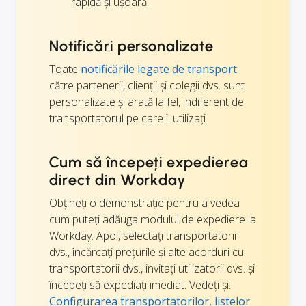
rapidă și ușoară.
Notificări personalizate
Toate
notificările legate de transport
către partenerii, clienții și colegii dvs. sunt
personalizate și arată la fel, indiferent de
transportatorul pe care îl utilizați.
Cum să începeți expedierea
direct din Workday
Obțineți o demonstrație pentru a vedea
cum puteți adăuga modulul de expediere la
Workday. Apoi, selectați transportatorii
dvs., încărcați prețurile și alte acorduri cu
transportatorii dvs., invitați utilizatorii dvs. și
începeți să expediați imediat. Vedeți și:
Configurarea transportatorilor, listelor