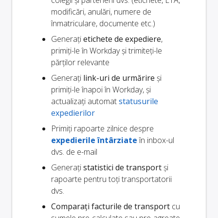
colegii și partenerii dvs. (etichete, ETA,
modificări, anulări, numere de
înmatriculare, documente etc.)
Generați
etichete de expediere
,
primiți-le în Workday și trimiteți-le
părților relevante
Generați
link-uri de urmărire
și
primiți-le înapoi în Workday, și
actualizați automat
statusurile
expedierilor
Primiți rapoarte zilnice despre
expedierile întârziate
în inbox-ul
dvs. de e-mail
Generați
statistici de transport
și
rapoarte pentru toți transportatorii
dvs.
Comparați facturile de transport
cu