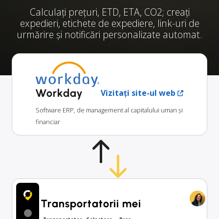
Calculați prețuri, ETD, ETA, CO2; creați
expedieri, etichete de expediere, link-uri de
urmărire și notificări personalizate automat.
Workday
Vizitați site-ul web
Software ERP, de management al capitalului uman și
financiar
Transportatorii mei