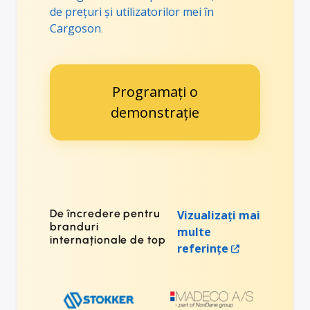
de prețuri și utilizatorilor mei în
Cargoson
.
Programați o
demonstrație
De încredere pentru
Vizualizați mai
branduri
multe
internaționale de top
referințe