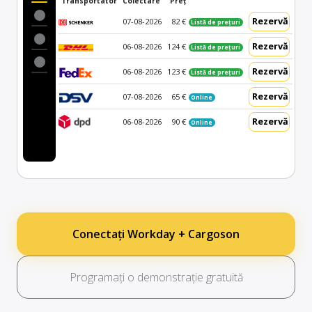
Transportator
Colectare
Preț
Rezervă
07-08-2026
82 €
Listă de prețuri
Rezervă
06-08-2026
124 €
Listă de prețuri
Rezervă
06-08-2026
123 €
Listă de prețuri
Rezervă
07-08-2026
65 €
Online
Rezervă
06-08-2026
90 €
Online
Conectați Workday + Cargoson
Programați o demonstrație gratuită