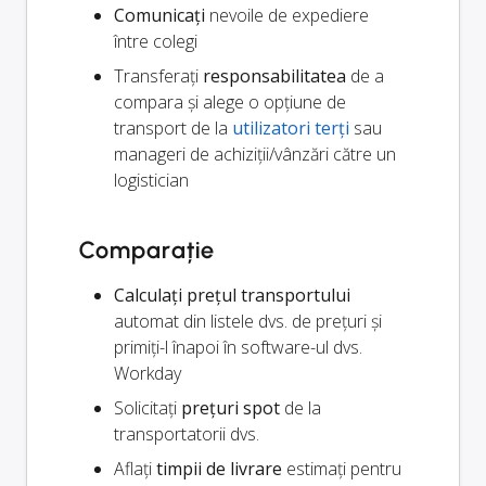
Comunicați
nevoile de expediere
între colegi
Transferați
responsabilitatea
de a
compara și alege o opțiune de
transport de la
utilizatori terți
sau
manageri de achiziții/vânzări către un
logistician
Comparație
Calculați prețul transportului
automat din listele dvs. de prețuri și
primiți-l înapoi în software-ul dvs.
Workday
Solicitați
prețuri spot
de la
transportatorii dvs.
Aflați
timpii de livrare
estimați pentru